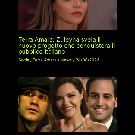
Terra Amara: Zuleyha svela il
nuovo progetto che conquisterà il
pubblico italiano
Social
,
Terra Amara
/
News
/
24/08/2024