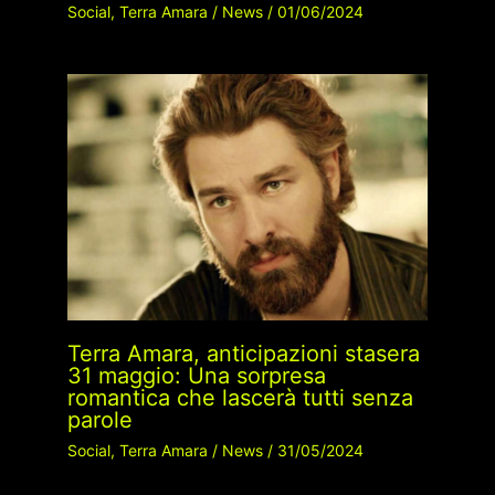
Social
,
Terra Amara
/
News
/
01/06/2024
Terra Amara, anticipazioni stasera
31 maggio: Una sorpresa
romantica che lascerà tutti senza
parole
Social
,
Terra Amara
/
News
/
31/05/2024