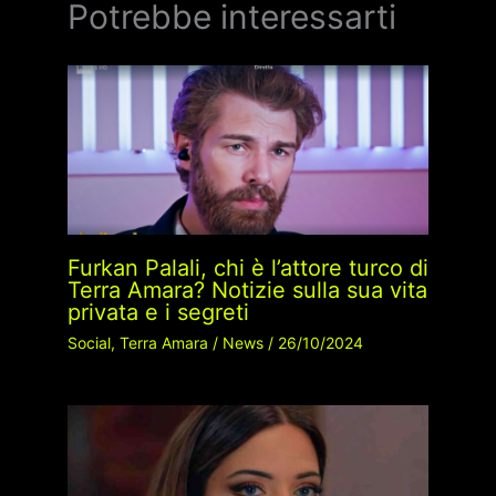
Potrebbe interessarti
Furkan Palali, chi è l’attore turco di
Terra Amara? Notizie sulla sua vita
privata e i segreti
Social
,
Terra Amara
/
News
/
26/10/2024