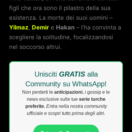
figli che ora sono il pilastro della sua
esistenza. La morte dei suoi uomini –
Yilmaz
,
Demir
e
Hakan
– l’ha convinta a
scegliere la solitudine, focalizzandosi
nel soccorso altrui.
Unisciti
GRATIS
alla
Community su WhatsApp!
Non perderti le
anticipazioni
, i gossip e le
news esclusive sulle tue
serie turche
preferite.
Entra nella nostra community
ufficiale e scopri tutto prima degli altri.