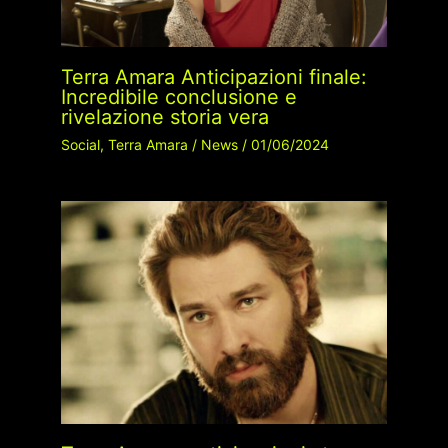
Terra Amara Anticipazioni finale:
Incredibile conclusione e
rivelazione storia vera
Social
,
Terra Amara
/
News
/
01/06/2024