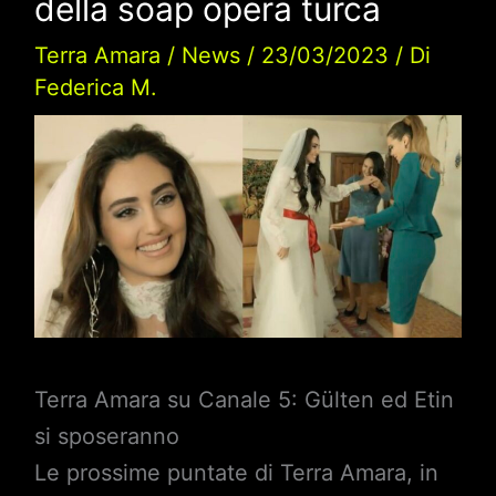
della soap opera turca
Terra Amara
/
News
/
23/03/2023
/ Di
Federica M.
Terra Amara su Canale 5: Gülten ed Etin
si sposeranno
Le prossime puntate di Terra Amara, in