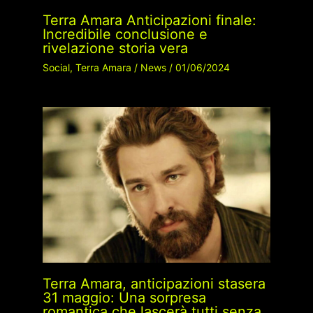
Terra Amara Anticipazioni finale:
Incredibile conclusione e
rivelazione storia vera
Social
,
Terra Amara
/
News
/
01/06/2024
Terra Amara, anticipazioni stasera
31 maggio: Una sorpresa
romantica che lascerà tutti senza