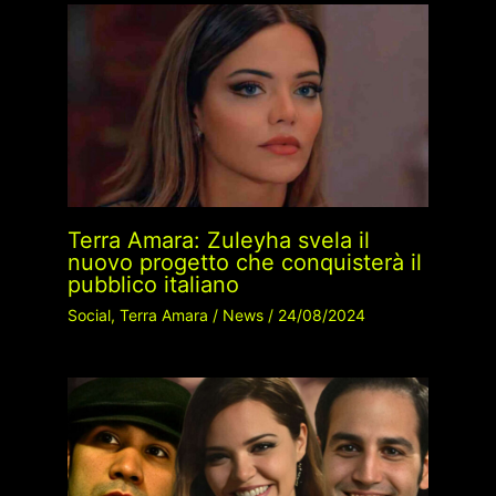
Terra Amara: Zuleyha svela il
nuovo progetto che conquisterà il
pubblico italiano
Social
,
Terra Amara
/
News
/
24/08/2024