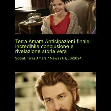
Terra Amara Anticipazioni finale:
Incredibile conclusione e
rivelazione storia vera
Social
,
Terra Amara
/
News
/
01/06/2024