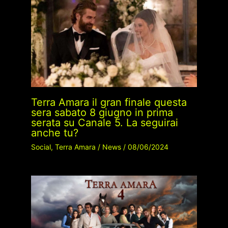
Terra Amara il gran finale questa
sera sabato 8 giugno in prima
serata su Canale 5. La seguirai
anche tu?
Social
,
Terra Amara
/
News
/
08/06/2024