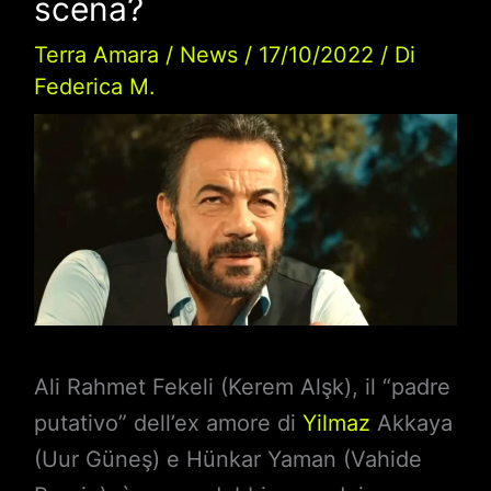
scena?
Terra Amara
/
News
/
17/10/2022
/ Di
Federica M.
Ali Rahmet Fekeli (Kerem Alşk), il “padre
putativo” dell’ex amore di
Yilmaz
Akkaya
(Uur Güneş) e Hünkar Yaman (Vahide