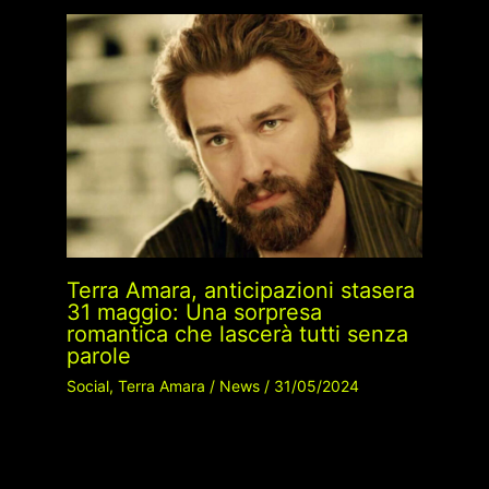
Terra Amara, anticipazioni stasera
31 maggio: Una sorpresa
romantica che lascerà tutti senza
parole
Social
,
Terra Amara
/
News
/
31/05/2024