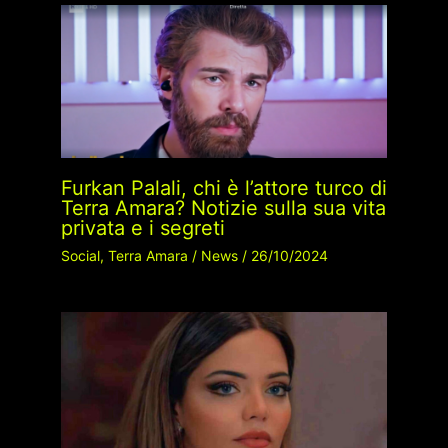
Furkan Palali, chi è l’attore turco di
Terra Amara? Notizie sulla sua vita
privata e i segreti
Social
,
Terra Amara
/
News
/
26/10/2024