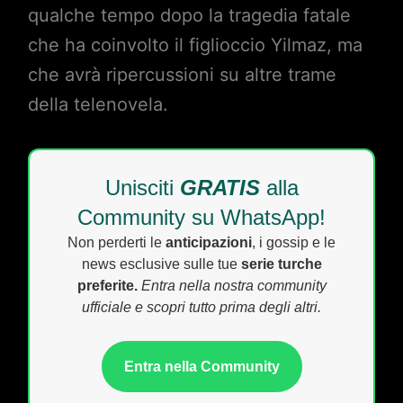
qualche tempo dopo la tragedia fatale
che ha coinvolto il figlioccio Yilmaz, ma
che avrà ripercussioni su altre trame
della telenovela.
Unisciti
GRATIS
alla
Community su WhatsApp!
Non perderti le
anticipazioni
, i gossip e le
news esclusive sulle tue
serie turche
preferite.
Entra nella nostra community
ufficiale e scopri tutto prima degli altri.
Entra nella Community