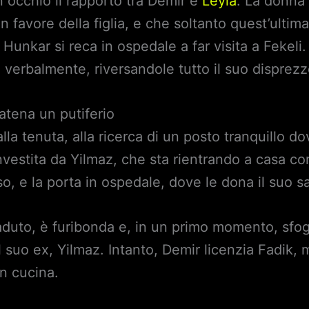
 occhio il rapporto tra Demir e
Leyla
. La donna 
n favore della figlia, e che soltanto quest’ultima
 Hunkar si reca in ospedale a far visita a Fekeli
 verbalmente, riversandole tutto il suo disprezz
atena un putiferio
la tenuta, alla ricerca di un posto tranquillo do
vestita da Yilmaz, che sta rientrando a casa co
so, e la porta in ospedale, dove le dona il suo 
aduto, è furibonda e, in un primo momento, sfog
l suo ex, Yilmaz. Intanto, Demir licenzia Fadik,
in cucina.