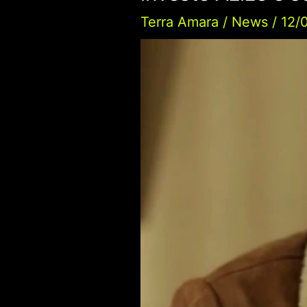
Terra Amara
/
News
/
12/