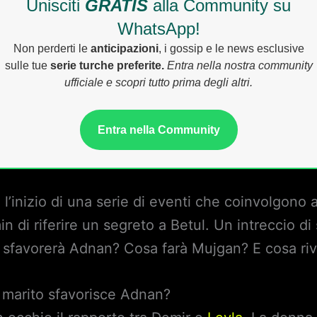
Unisciti
GRATIS
alla Community su
WhatsApp!
Non perderti le
anticipazioni
, i gossip e le news esclusive
sulle tue
serie turche preferite.
Entra nella nostra community
ufficiale e scopri tutto prima degli altri.
Entra nella Community
l’inizio di una serie di eventi che coinvolgono
 di riferire un segreto a Betul. Un intreccio di
i sfavorerà Adnan? Cosa farà Mujgan? E cosa ri
 marito sfavorisce Adnan?