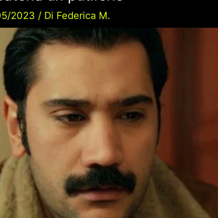
05/2023
/ Di
Federica M.