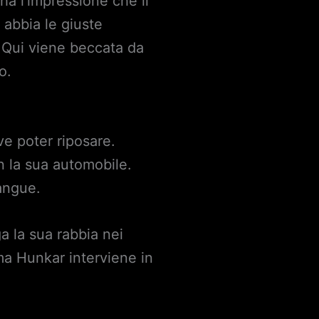
ha l’impressione che il
 abbia le giuste
. Qui viene beccata da
o.
ve poter riposare.
n la sua automobile.
sangue.
a la sua rabbia nei
 ma Hunkar interviene in