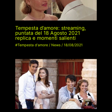
Tempesta d’amore: streaming,
puntata del 18 Agosto 2021
replica e momenti salienti
#Tempesta d'amore
/
News
/
18/08/2021