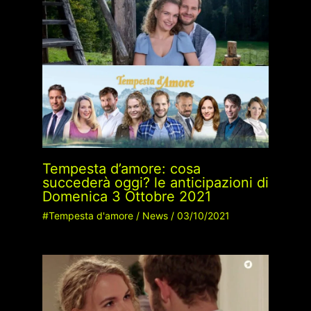
Tempesta d’amore: cosa
succederà oggi? le anticipazioni di
Domenica 3 Ottobre 2021
#Tempesta d'amore
/
News
/
03/10/2021