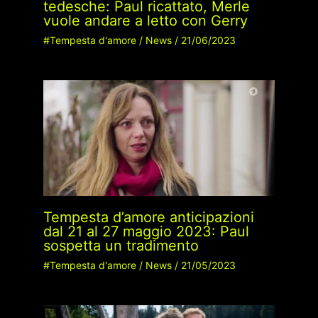
tedesche: Paul ricattato, Merle
vuole andare a letto con Gerry
#Tempesta d'amore
/
News
/
21/06/2023
Tempesta d’amore anticipazioni
dal 21 al 27 maggio 2023: Paul
sospetta un tradimento
#Tempesta d'amore
/
News
/
21/05/2023