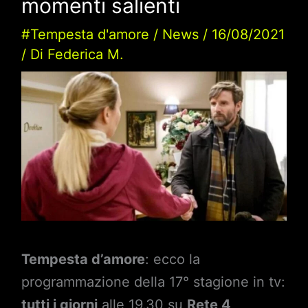
momenti salienti
#Tempesta d'amore
/
News
/
16/08/2021
/ Di
Federica M.
Tempesta d’amore
: ecco la
programmazione della 17° stagione in tv:
tutti i giorni
alle 19.30 su
Rete 4