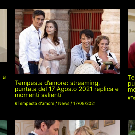
a e
Te
Tempesta d’amore: streaming,
pu
puntata del 17 Agosto 2021 replica e
mo
momenti salienti
#Te
#Tempesta d'amore
/
News
/
17/08/2021