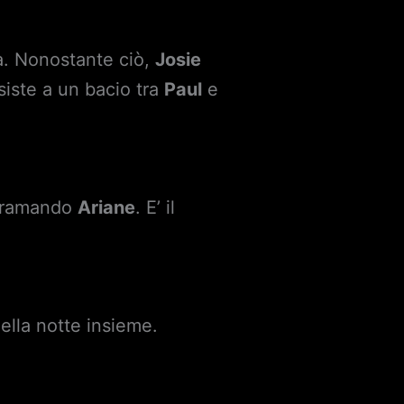
a. Nonostante ciò,
Josie
siste a un bacio tra
Paul
e
 tramando
Ariane
. E’ il
della notte insieme.