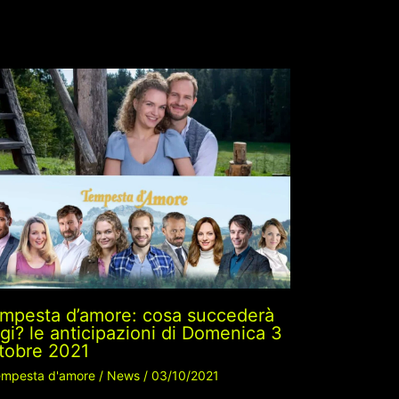
mpesta d’amore: cosa succederà
gi? le anticipazioni di Domenica 3
tobre 2021
mpesta d'amore
/
News
/
03/10/2021