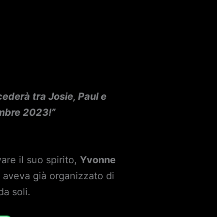
ederà tra Josie, Paul e
mbre 2023!”
vare il suo spirito,
Yvonne
e
aveva già organizzato di
da soli.