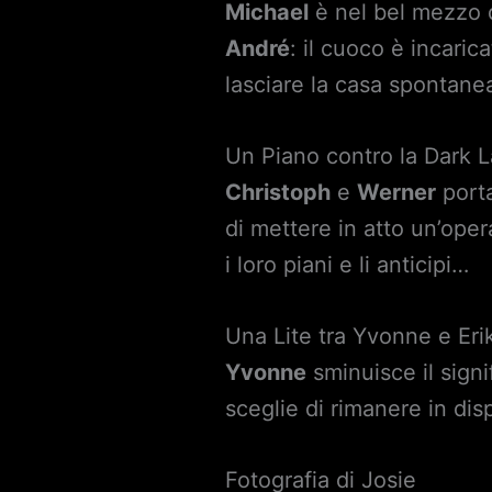
Michael
è nel bel mezzo d
André
: il cuoco è incaric
lasciare la casa spontan
Un Piano contro la Dark 
Christoph
e
Werner
porta
di mettere in atto un’ope
i loro piani e li anticipi…
Una Lite tra Yvonne e Eri
Yvonne
sminuisce il signi
sceglie di rimanere in di
Fotografia di Josie