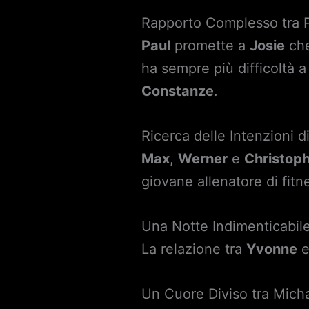
Rapporto Complesso tra P
Paul
promette a
Josie
che
ha sempre più difficoltà a
Constanze
.
Ricerca delle Intenzioni d
Max
,
Werner
e
Christop
giovane allenatore di fitn
Una Notte Indimenticabil
La relazione tra
Yvonne
Un Cuore Diviso tra Micha