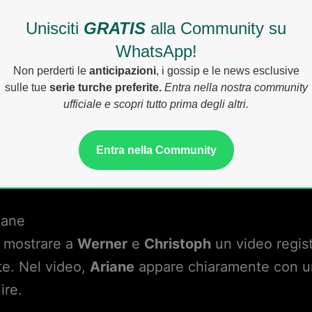
Unisciti
GRATIS
alla Community su
WhatsApp!
Non perderti le
anticipazioni
, i gossip e le news esclusive
sulle tue
serie turche preferite.
Entra nella nostra community
ufficiale e scopri tutto prima degli altri.
Entra nella Community
riane
 mostrare a
Werner
e
Christoph
un video regis
te. Nel video,
Ariane
appare chiaramente con u
ire.