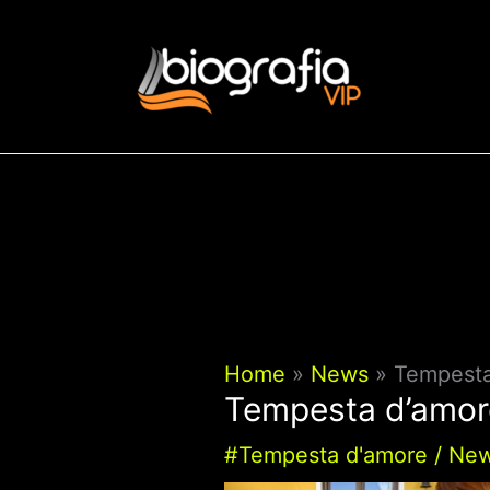
Vai
al
contenuto
Home
News
Tempesta
Tempesta d’amore
#Tempesta d'amore
/
Ne