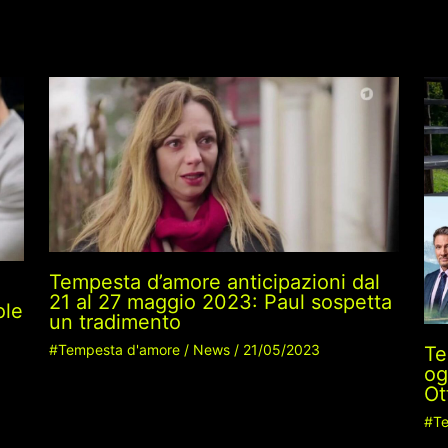
Tempesta d’amore anticipazioni dal
21 al 27 maggio 2023: Paul sospetta
ole
un tradimento
#Tempesta d'amore
/
News
/
21/05/2023
Te
og
Ot
#Te