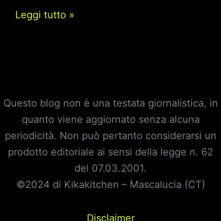
Dal
Leggi tutto »
stasera
15
maggio
su
Rai1:
Questo blog non è una testata giornalistica, in
la
quanto viene aggiornato senza alcuna
fiction
periodicità. Non può pertanto considerarsi un
“Vivere
prodotto editoriale ai sensi della legge n. 62
non
del 07.03.2001.
è
©2024 di Kikakitchen – Mascalucia (CT)
un
gioco
Disclaimer