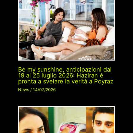
Be my sunshine, anticipazioni dal
19 al 25 luglio 2026: Haziran è
pronta a svelare la verità a Poyraz
News
/
14/07/2026