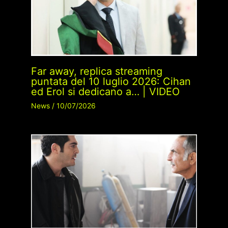
Far away, replica streaming
puntata del 10 luglio 2026: Cihan
ed Erol si dedicano a… | VIDEO
News
/
10/07/2026