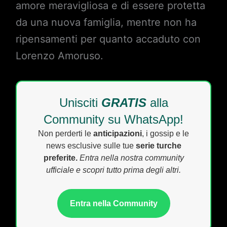
amore meravigliosa e di essere protetta
da una nuova famiglia, mentre non ha
ripensamenti per quanto accaduto con
Lorenzo Amoruso.
Unisciti
GRATIS
alla
Community su WhatsApp!
Non perderti le
anticipazioni
, i gossip e le
news esclusive sulle tue
serie turche
preferite.
Entra nella nostra community
ufficiale e scopri tutto prima degli altri.
Entra nella Community