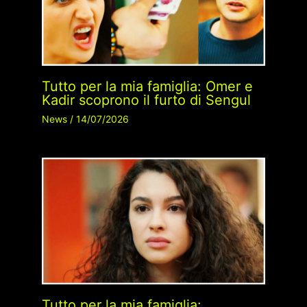
Tutto per la mia famiglia: Omer e
Kadir scoprono il furto di Sengul
News
/
14/07/2026
Tutto per la mia famiglia: