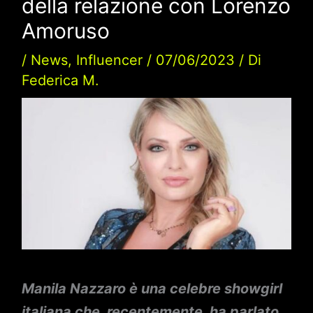
della relazione con Lorenzo
Amoruso
/
News
,
Influencer
/
07/06/2023
/ Di
Federica M.
Manila Nazzaro è una celebre showgirl
italiana che, recentemente, ha parlato