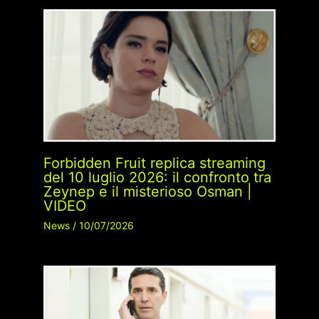
Forbidden Fruit replica streaming
del 10 luglio 2026: il confronto tra
Zeynep e il misterioso Osman |
VIDEO
News
/
10/07/2026