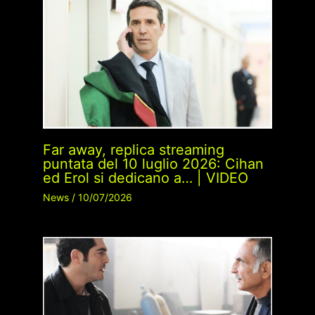
Far away, replica streaming
puntata del 10 luglio 2026: Cihan
ed Erol si dedicano a… | VIDEO
News
/
10/07/2026