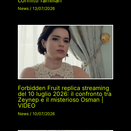
conflitti familiari
News
/
13/07/2026
Forbidden Fruit replica streaming
del 10 luglio 2026: il confronto tra
Zeynep e il misterioso Osman |
VIDEO
News
/
10/07/2026