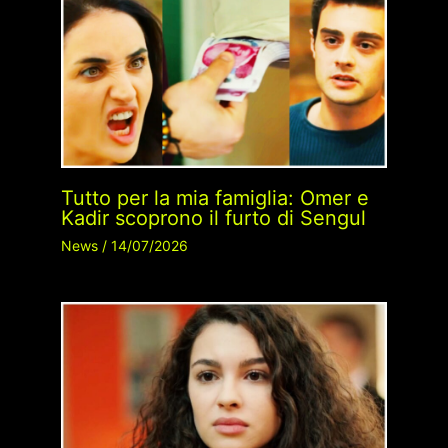
Tutto per la mia famiglia: Omer e
Kadir scoprono il furto di Sengul
News
/
14/07/2026