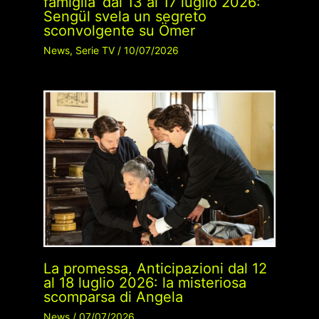
famiglia’ dal 13 al 17 luglio 2026:
Sengül svela un segreto
sconvolgente su Ömer
News
,
Serie TV
/
10/07/2026
La promessa, Anticipazioni dal 12
al 18 luglio 2026: la misteriosa
scomparsa di Angela
News
/
07/07/2026