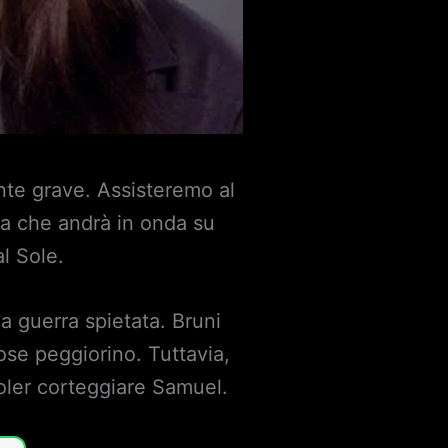
ente grave. Assisteremo al
ra che andrà in onda su
l Sole.
a guerra spietata. Bruni
se peggiorino. Tuttavia,
oler corteggiare Samuel.