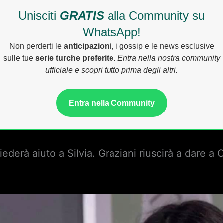
Unisciti
GRATIS
alla Community su
WhatsApp!
Non perderti le
anticipazioni
, i gossip e le news esclusive
sulle tue
serie turche preferite.
Entra nella nostra community
ufficiale e scopri tutto prima degli altri.
Entra nella Community
hiederà aiuto a Silvia. Graziani riuscirà a dare