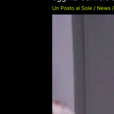
Un Posto al Sole
/
News