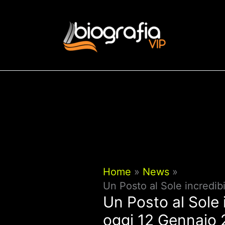
Vai
al
contenuto
Home
News
Un Posto al Sole incredib
Un Posto al Sole 
oggi 12 Gennaio