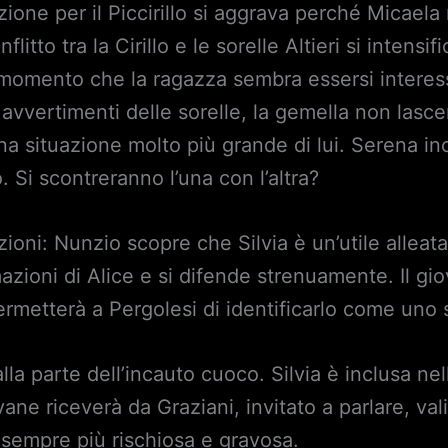
azione per il Piccirillo si aggrava perché Micaela
nflitto tra la Cirillo e le sorelle Altieri si intens
l momento che la ragazza sembra essersi interess
avvertimenti delle sorelle, la gemella non lasce
na situazione molto più grande di lui. Serena 
. Si scontreranno l’una con l’altra?
ioni: Nunzio scopre che Silvia è un’utile alleata
azioni di Alice e si difende strenuamente. Il gi
metterà a Pergolesi di identificarlo come uno 
a parte dell’incauto cuoco. Silvia è inclusa nel
ovane riceverà da Graziani, invitato a parlare, va
 sempre più rischiosa e gravosa.