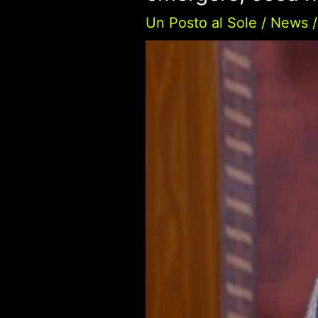
Un Posto al Sole
/
News