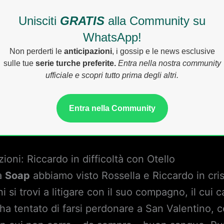
Unisciti
GRATIS
alla Community su
WhatsApp!
Non perderti le
anticipazioni
, i gossip e le news esclusive
sulle tue
serie turche preferite.
Entra nella nostra community
ufficiale e scopri tutto prima degli altri.
Entra nella Community
ioni: Riccardo in difficoltà con Otello
la
Soap
abbiamo visto Rossella e Riccardo in cri
i si trovi a litigare con il suo compagno, il cui 
e ha tentato di farsi perdonare a San Valentino, 