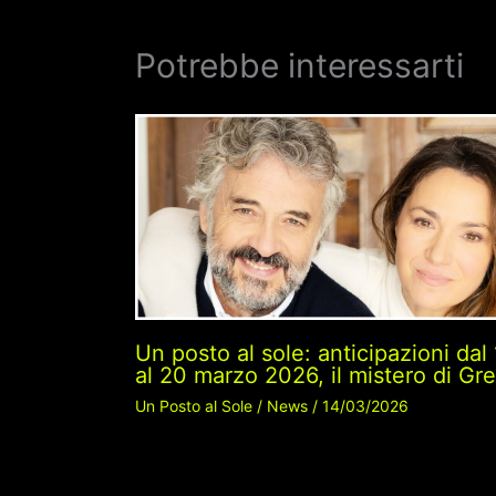
Potrebbe interessarti
Un posto al sole: anticipazioni dal
al 20 marzo 2026, il mistero di Gre
Un Posto al Sole
/
News
/
14/03/2026