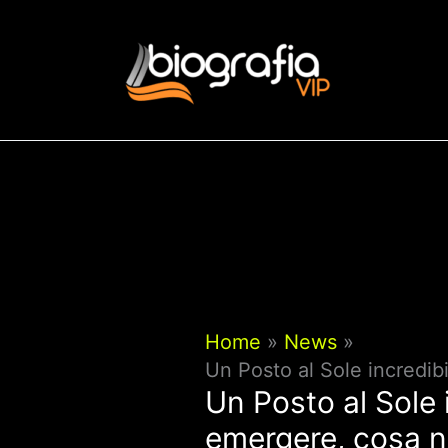
Vai
al
contenuto
Home
News
Un Posto al Sole incredib
Un Posto al Sole 
emergere, cosa 