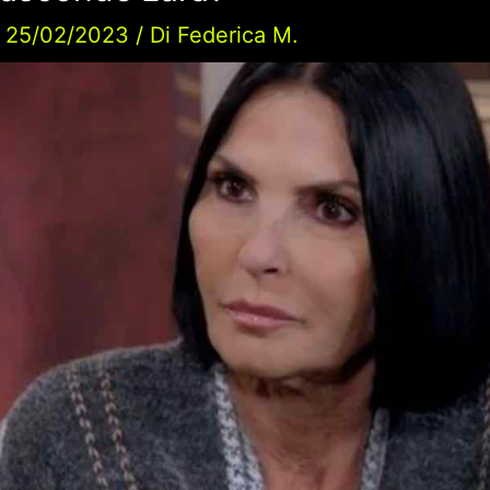
/
25/02/2023
/ Di
Federica M.