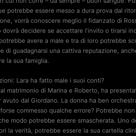
on cui non corre – da sempre – buon sangue. Pu
due potrebbe essere messo a dura prova dal ritorn
ione, vorrà conoscere meglio il fidanzato di Rosse
dovrà decidere se accettare l’invito o tirarsi ind
potrebbe avere a male e tra di loro potrebbe sc
be di guadagnarsi una cattiva reputazione, anche
re la sua famiglia.
ioni: Lara ha fatto male i suoi conti?
, al matrimonio di Marina e Roberto, ha presenta
r avuto dal Giordano. La donna ha ben orchestr
 forse commesso qualche errore? Potrebbe non 
che modo potrebbe essere smascherata. Uno degl
ri la verità, potrebbe essere la sua cartella clin