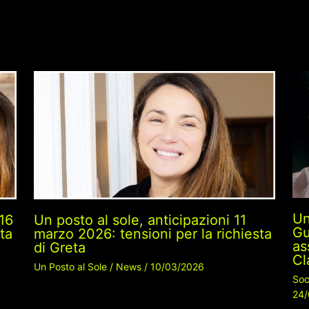
Un
 16
Un posto al sole, anticipazioni 11
Gu
ta
marzo 2026: tensioni per la richiesta
as
di Greta
Cl
Un Posto al Sole
/
News
/
10/03/2026
Soc
24/