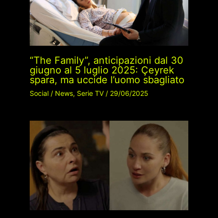
“The Family”, anticipazioni dal 30
giugno al 5 luglio 2025: Çeyrek
spara, ma uccide l’uomo sbagliato
Social
/
News
,
Serie TV
/
29/06/2025