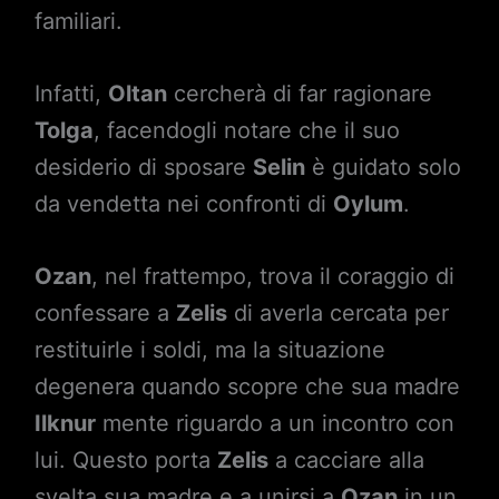
familiari.
Infatti,
Oltan
cercherà di far ragionare
Tolga
, facendogli notare che il suo
desiderio di sposare
Selin
è guidato solo
da vendetta nei confronti di
Oylum
.
Ozan
, nel frattempo, trova il coraggio di
confessare a
Zelis
di averla cercata per
restituirle i soldi, ma la situazione
degenera quando scopre che sua madre
Ilknur
mente riguardo a un incontro con
lui. Questo porta
Zelis
a cacciare alla
svelta sua madre e a unirsi a
Ozan
in un