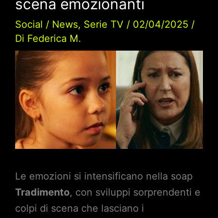
scena emozionanti
Social
/
News
,
Serie TV
/
02/04/2025
/
Di
Federica M.
Le emozioni si intensificano nella soap
Tradimento
, con sviluppi sorprendenti e
colpi di scena che lasciano i