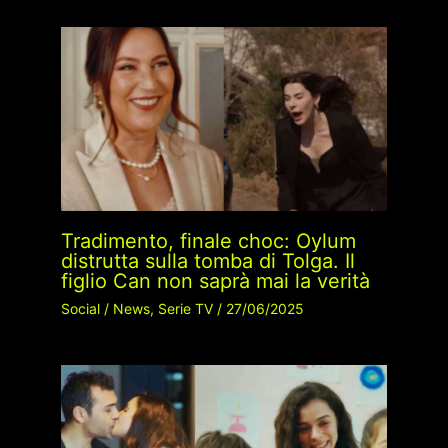
Tradimento, finale choc: Oylum
distrutta sulla tomba di Tolga. Il
figlio Can non saprà mai la verità
Social
/
News
,
Serie TV
/
27/06/2025