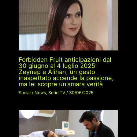
Forbidden Fruit anticipazioni dal
30 giugno al 4 luglio 2025:
Zeynep e Alihan, un gesto
inaspettato accende la passione,
ma lei scopre un’amara verità
Social
/
News
,
Serie TV
/
30/06/2025