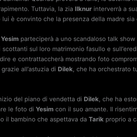
 rapimento. Tuttavia, la zia
Ilknur
interverrà a su
e lui è convinto che la presenza della madre si
,
Yesim
parteciperà a uno scandaloso talk show 
 scottanti sul loro matrimonio fasullo e sull’er
midire e contrattaccherà mostrando foto comprom
grazie all’astuzia di
Dilek
, che ha orchestrato tu
nizio del piano di vendetta di
Dilek
, che ha est
re le foto di
Yesim
con il suo amante. Il risent
so il bambino che aspettava da
Tarik
proprio a 