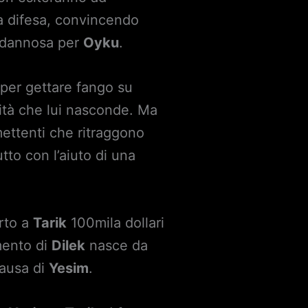
a difesa, convincendo
a dannosa per
Oyku
.
per gettare fango su
edità che lui nasconde. Ma
ettenti che ritraggono
tto con l’aiuto di una
orto a
Tarik
100mila dollari
imento di
Dilek
nasce da
causa di
Yesim
.