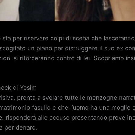
o
sta per riservare colpi di scena che lasceranno
escogitato un piano per distruggere il suo ex 
oni si ritorceranno contro di lei. Scopriamo in
hock di Yesim
evisiva, pronta a svelare tutte le menzogne narr
 matrimonio fasullo e che l’uomo ha una moglie e
e: risponderà alle accuse presentando prove inc
ca per denaro.