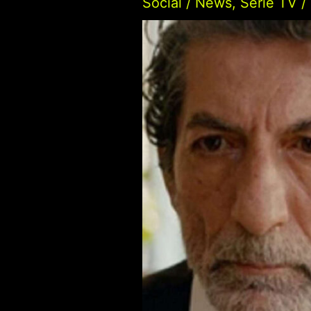
Social
/
News
,
Serie TV
/