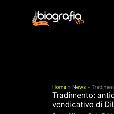
Vai
al
contenuto
Home
News
Tradiment
Tradimento: antic
vendicativo di Di