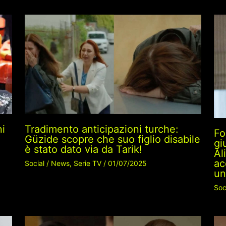
ni
Tradimento anticipazioni turche:
Fo
Güzide scopre che suo figlio disabile
gi
è stato dato via da Tarik!
Al
ac
Social
/
News
,
Serie TV
/
01/07/2025
un
Soc