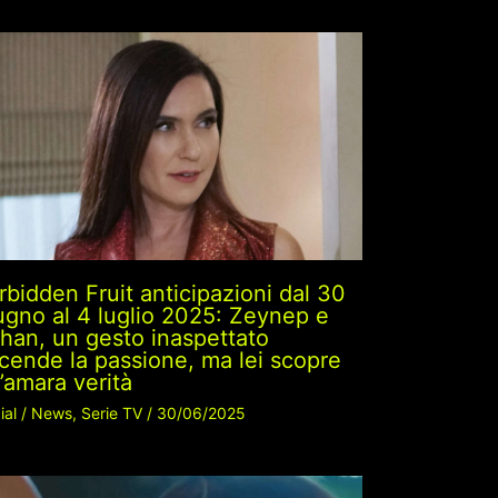
rbidden Fruit anticipazioni dal 30
ugno al 4 luglio 2025: Zeynep e
ihan, un gesto inaspettato
cende la passione, ma lei scopre
’amara verità
ial
/
News
,
Serie TV
/
30/06/2025