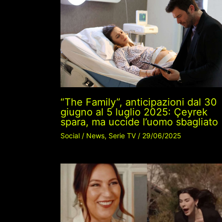
“The Family”, anticipazioni dal 30
giugno al 5 luglio 2025: Çeyrek
spara, ma uccide l’uomo sbagliato
Social
/
News
,
Serie TV
/
29/06/2025