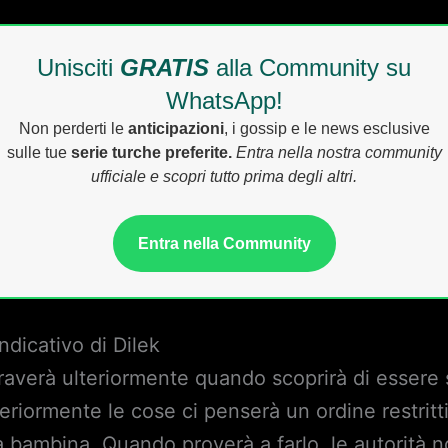
Unisciti
GRATIS
alla Community su
WhatsApp!
Non perderti le
anticipazioni
, i gossip e le news esclusive
sulle tue
serie turche preferite.
Entra nella nostra community
ufficiale e scopri tutto prima degli altri.
Entra nella Community
dicativo di Dilek
raverà ulteriormente quando scoprirà di essere s
teriormente le cose ci penserà un ordine restritt
la bambina. Quando proverà a farlo, le autorità 