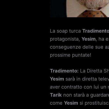
La soap turca
Tradiment
protagonista,
Yesim
, ha 
conseguenze delle sue azi
prossime puntate!
Tradimento:
La Diretta S
Yesim
sarà in diretta tel
aver contratto con lui un
Tarik
non starà a guardar
come
Yesim
si prostituis