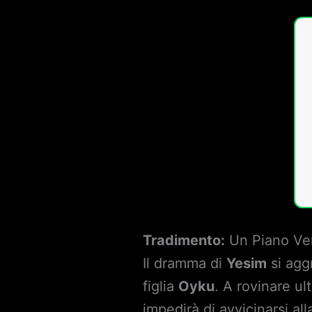
Tradimento:
Un Piano Ven
Il dramma di
Yesim
si agg
figlia
Oyku
. A rovinare ul
impedirà di avvicinarsi al