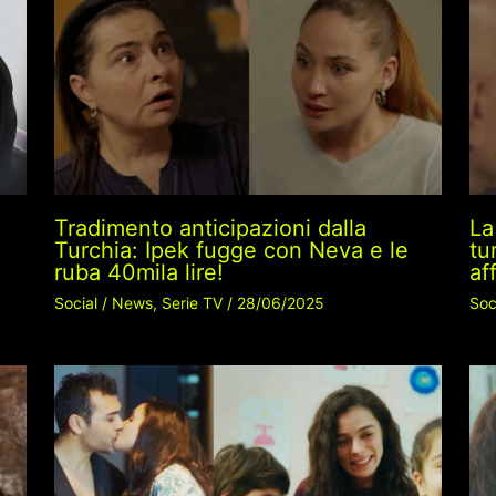
Tradimento anticipazioni dalla
La
Turchia: Ipek fugge con Neva e le
tu
ruba 40mila lire!
af
Social
/
News
,
Serie TV
/
28/06/2025
Soc