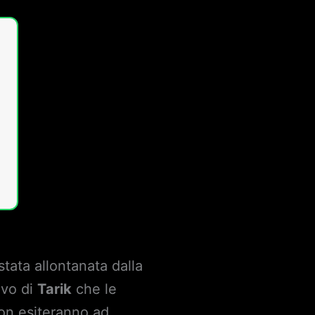
tata allontanata dalla
ivo di
Tarik
che le
non esiteranno ad