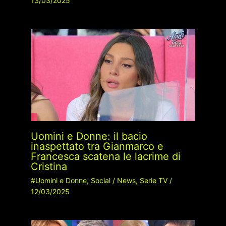
13/03/2025
Uomini e Donne: il bacio
inaspettato tra Gianmarco e
Francesca scatena le lacrime di
Cristina
#Uomini e Donne
,
Social
/
News
,
Serie TV
/
12/03/2025