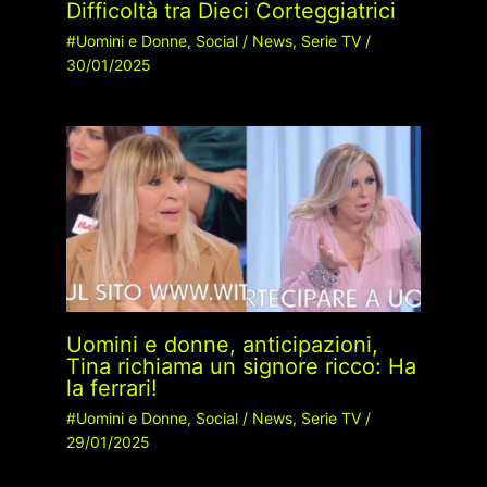
Difficoltà tra Dieci Corteggiatrici
#Uomini e Donne
,
Social
/
News
,
Serie TV
/
30/01/2025
Uomini e donne, anticipazioni,
Tina richiama un signore ricco: Ha
la ferrari!
#Uomini e Donne
,
Social
/
News
,
Serie TV
/
29/01/2025