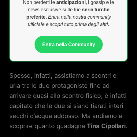
Non perderti le
anticipazioni
, i gossip e le
news esclusive sulle tue
serie turche
preferite.
Entra nella nostra community
ufficiale e scopri tutto prima degli altri.
Entra nella Community
Spesso, infatti, assistiamo a scontri e
urla tra le due protagoniste fino ad
arrivare quasi allo scontro fisico, è infatti
capitato che le due si siano tiarati interi
secchi d’acqua addosso. Ma andiamo a
scoprire quanto guadagna
Tina Cipollari
.