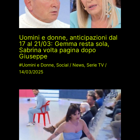
Uomini e donne, anticipazioni dal
17 al 21/03: Gemma resta sola,
Sabrina volta pagina dopo
Giuseppe
#Uomini e Donne
,
Social
/
News
,
Serie TV
/
14/03/2025