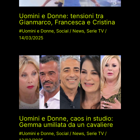
Uomini e Donne: tensioni tra
Gianmarco, Francesca e Cristina
#Uomini e Donne
,
Social
/
News
,
Serie TV
/
14/03/2025
Uomini e Donne, caos in studio:
Gemma umiliata da un cavaliere
#Uomini e Donne
,
Social
/
News
,
Serie TV
/