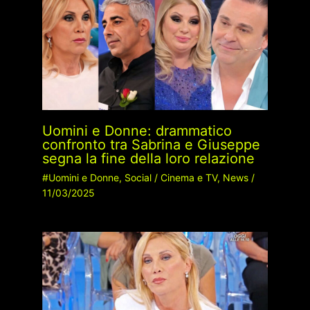
Uomini e Donne: drammatico
confronto tra Sabrina e Giuseppe
segna la fine della loro relazione
#Uomini e Donne
,
Social
/
Cinema e TV
,
News
/
11/03/2025