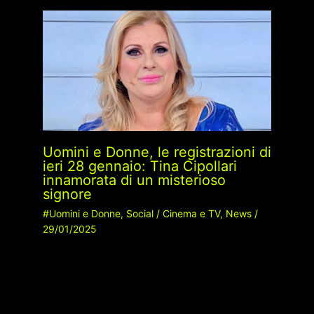
Uomini e Donne, le registrazioni di
ieri 28 gennaio: Tina Cipollari
innamorata di un misterioso
signore
#Uomini e Donne
,
Social
/
Cinema e TV
,
News
/
29/01/2025