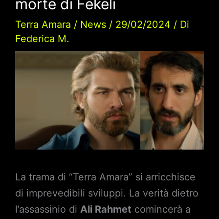
morte di Fekeli
Terra Amara
/
News
/
29/02/2024
/ Di
Federica M.
La trama di “Terra Amara” si arricchisce
di imprevedibili sviluppi. La verità dietro
l’assassinio di
Ali Rahmet
comincerà a