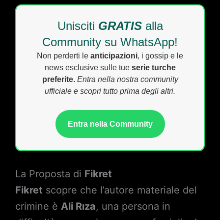
Unisciti
GRATIS
alla
Community su WhatsApp!
Non perderti le
anticipazioni
, i gossip e le
news esclusive sulle tue
serie turche
preferite.
Entra nella nostra community
ufficiale e scopri tutto prima degli altri.
Entra nella Community
La Proposta di
Fikret
Fikret
scopre che l’autore materiale del
crimine è
Ali Rıza
, una persona in