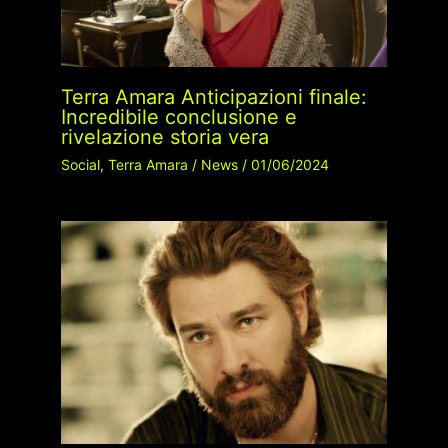
Terra Amara Anticipazioni finale:
Incredibile conclusione e
rivelazione storia vera
Social
,
Terra Amara
/
News
/
01/06/2024