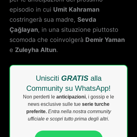
episodio in cui
Umit Kahraman
costringerà sua madre,
Sevda
Çağlayan
, in una situazione piuttosto
scomoda che coinvolgerà
Demir Yaman
e
Zuleyha Altun
.
Unisciti
GRATIS
alla
Community su WhatsApp!
Non perderti le
anticipazioni
, i gossip e le
news esclusive sulle tue
serie turche
preferite.
Entra nella nostra community
ufficiale e scopri tutto prima degli altri.