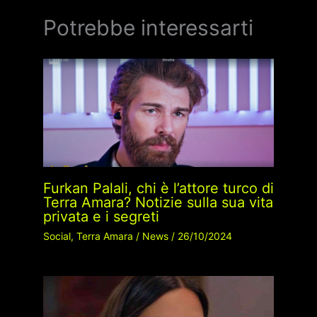
Potrebbe interessarti
Furkan Palali, chi è l’attore turco di
Terra Amara? Notizie sulla sua vita
privata e i segreti
Social
,
Terra Amara
/
News
/
26/10/2024