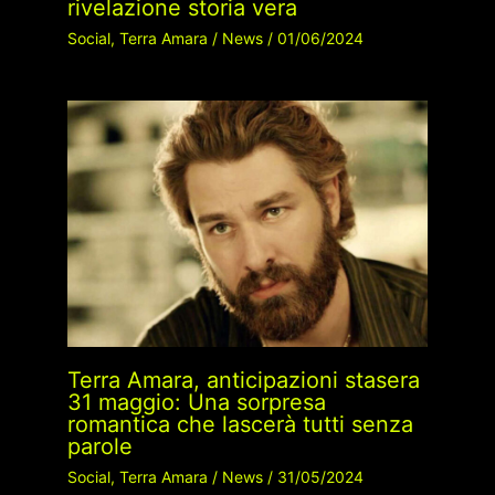
rivelazione storia vera
Social
,
Terra Amara
/
News
/
01/06/2024
Terra Amara, anticipazioni stasera
31 maggio: Una sorpresa
romantica che lascerà tutti senza
parole
Social
,
Terra Amara
/
News
/
31/05/2024