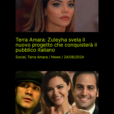
Terra Amara: Zuleyha svela il
nuovo progetto che conquisterà il
pubblico italiano
Social
,
Terra Amara
/
News
/
24/08/2024