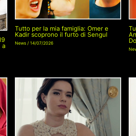
Tu
Tutto per la mia famiglia: Omer e
An
Kadir scoprono il furto di Sengul
19
Do
News
/
14/07/2026
 a
Ne