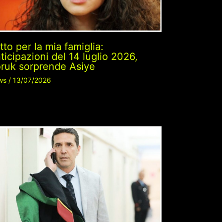
tto per la mia famiglia:
ticipazioni del 14 luglio 2026,
ruk sorprende Asiye
ws
/
13/07/2026