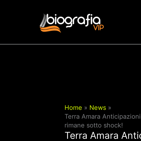
Vai
al
contenuto
Home
News
Terra Amara Anticipazion
rimane sotto shock!
Terra Amara Anti