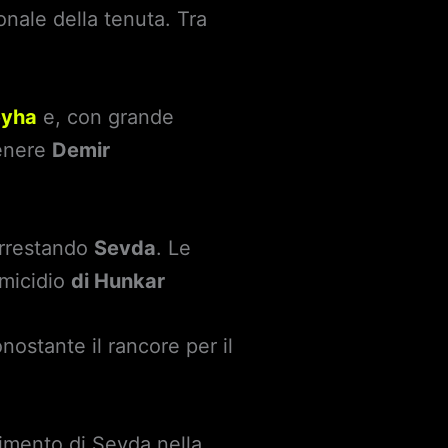
onale della tenuta. Tra
eyha
e, con grande
tenere
Demir
arrestando
Sevda
. Le
omicidio
di Hunkar
nostante il rancore per il
gimento di Sevda nella