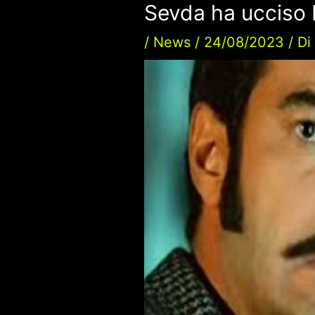
Sevda ha ucciso 
/
News
/
24/08/2023
/ D