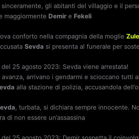
inceramente, gli abitanti del villaggio e il pers
isce maggiormente
Demir
e
Fekeli
rova conforto nella compagnia della moglie
Zul
’accusata
Sevda
si presenta al funerale per sos
 del 25 agosto 2023: Sevda viene arrestata!
e avanza, arrivano i gendarmi e scioccano tutti 
evda
alla stazione di polizia, accusandola dell’
evda
, turbata, si dichiara sempre innocente. No
ura di non essere un’assassina
 del 25 agosto 2023: Demir sospetta il coinvol