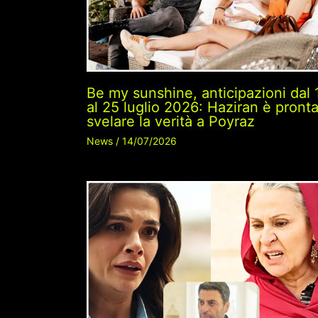
Be my sunshine, anticipazioni dal 
al 25 luglio 2026: Haziran è pronta
svelare la verità a Poyraz
News
/
14/07/2026