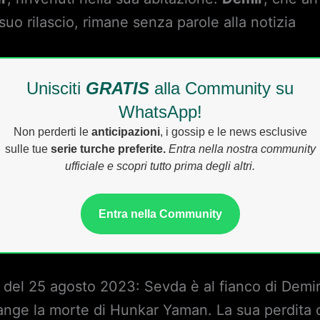
 suo rilascio, rimane senza parole alla notizia
Unisciti
GRATIS
alla Community su
WhatsApp!
Non perderti le
anticipazioni
, i gossip e le news esclusive
sulle tue
serie turche preferite.
Entra nella nostra community
ufficiale e scopri tutto prima degli altri.
Entra nella Community
 del 25 agosto 2023: Sevda è al fianco di Demi
iange la morte di Hunkar Yaman. La sua perdita c