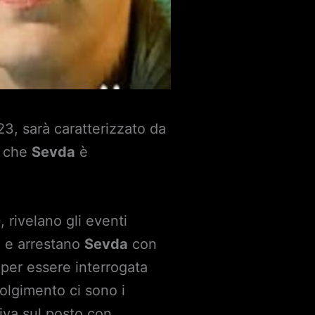
3, sarà caratterizzato da
o che
Sevda
è
 rivelano gli eventi
o e arrestano
Sevda
con
a per essere interrogata
volgimento ci sono i
riva sul posto con