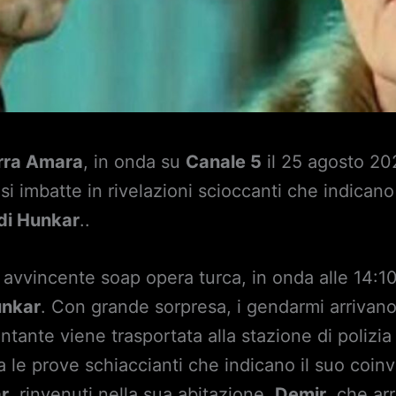
rra Amara
, in onda su
Canale 5
il 25 agosto 202
si imbatte in rivelazioni scioccanti che indican
di Hunkar
..
 avvincente soap opera turca, in onda alle 14:10,
unkar
. Con grande sorpresa, i gendarmi arrivan
antante viene trasportata alla stazione di polizi
a le prove schiaccianti che indicano il suo coin
r
, rinvenuti nella sua abitazione.
Demir
, che ar