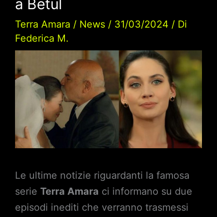
a Betul
Terra Amara
/
News
/
31/03/2024
/ Di
Federica M.
Le ultime notizie riguardanti la famosa
serie
Terra Amara
ci informano su due
episodi inediti che verranno trasmessi