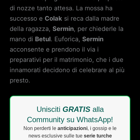
di nozze tanto attesa. La mossa ha
successo e
Colak
si reca dalla madre
della ragazza,
Sermin
, per chiederle la
mano di
Betul
. Euforica,
Sermin
acconsente e prendono il via i
preparativi per il matrimonio, che i due
innamorati decidono di celebrare al più
presto.
Unisciti
GRATIS
alla
Community su WhatsApp!
Non perderti le
anticipazioni
, i gossip e le
news esclusive sulle tue
serie turche