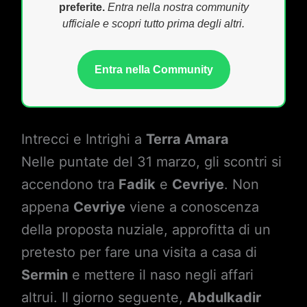
preferite.
Entra nella nostra community
ufficiale e scopri tutto prima degli altri.
Entra nella Community
Intrecci e Intrighi a
Terra Amara
Nelle puntate del 31 marzo, gli scontri si
accendono tra
Fadik
e
Cevriye
. Non
appena
Cevriye
viene a conoscenza
della proposta nuziale, approfitta di un
pretesto per fare una visita a casa di
Sermin
e mettere il naso negli affari
altrui. Il giorno seguente,
Abdulkadir