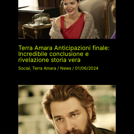
Terra Amara Anticipazioni finale:
Incredibile conclusione e
rivelazione storia vera
Social
,
Terra Amara
/
News
/
01/06/2024