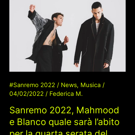
quale
sarà
l’abito
per
la
quarta
serata
del
#Sanremo 2022
/
News
,
Musica
/
Festival:
04/02/2022
/
Federica M.
stilista,
look
Sanremo 2022, Mahmood
e Blanco quale sarà l’abito
per la quarta serata del