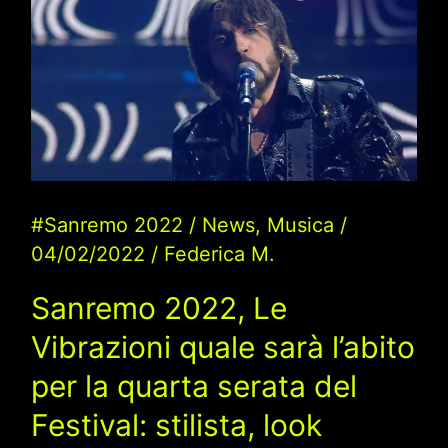
quale
sarà
l’abito
per
la
quarta
serata
#Sanremo 2022
/
News
,
Musica
/
del
04/02/2022
/
Federica M.
Festival:
stilista,
Sanremo 2022, Le
look
Vibrazioni quale sarà l’abito
per la quarta serata del
Festival: stilista, look