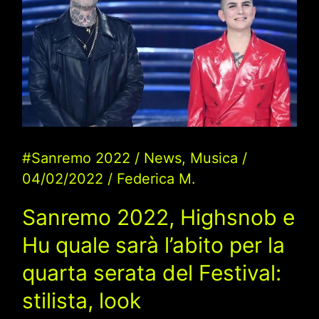
7even
e
Arisa
cantano
“Cambiare”
di
Alex
#Sanremo 2022
/
News
,
Musica
/
Baroni
04/02/2022
/
Federica M.
–
Sanremo 2022, Highsnob e
Testo
Hu quale sarà l’abito per la
Completo
quarta serata del Festival:
stilista, look