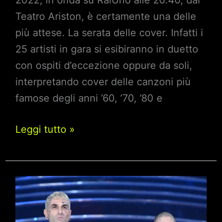
2022, in onda su RaiUno alle 20.40, dal
Teatro Ariston, è certamente una delle
più attese. La serata delle cover. Infatti i
25 artisti in gara si esibiranno in duetto
con ospiti d’eccezione oppure da soli,
interpretando cover delle canzoni più
famose degli anni ’60, ’70, ’80 e
Sanremo
Leggi tutto »
2022
quarta
serata
–
Aka