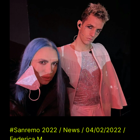
Hu
quale
sarà
l’abito
per
la
quarta
serata
del
Festival:
stilista,
look
#Sanremo 2022
/
News
/
04/02/2022
/
Federica M.