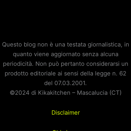
dei
famosi
2023:
Can
Yaman
Questo blog non è una testata giornalistica, in
farà
quanto viene aggiornato senza alcuna
parte
periodicità. Non può pertanto considerarsi un
del
prodotto editoriale ai sensi della legge n. 62
cast?
del 07.03.2001.
facciamo
©2024 di Kikakitchen – Mascalucia (CT)
chiarezza
una
Disclaimer
volta
per