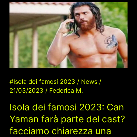
#Isola dei famosi 2023
/
News
/
21/03/2023
/
Federica M.
Isola dei famosi 2023: Can
Yaman farà parte del cast?
facciamo chiarezza una