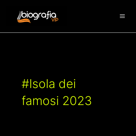
Vai
al
contenuto
#Isola dei
famosi 2023