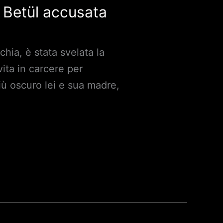
r Betül accusata
hia, è stata svelata la
vita in carcere per
iù oscuro lei e sua madre,