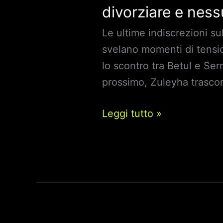
divorziare e ness
Le ultime indiscrezioni s
svelano momenti di tensio
lo scontro tra Betul e Ser
prossimo, Zuleyha trascor
Terra
Leggi tutto »
Amara
Anticipazioni
del
19
gennaio
2024: