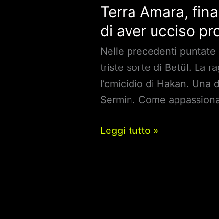
Terra Amara, fina
di aver ucciso pr
Nelle precedenti puntate d
triste sorte di Betül. La 
l’omicidio di Hakan. Una d
Sermin. Come appassionati
Terra
Leggi tutto »
Amara,
finalmente
i
Fan
felici: