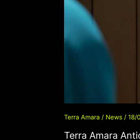
la
delusione
di
Flora
Terra Amara
/
News
/
18/
Terra Amara Anti