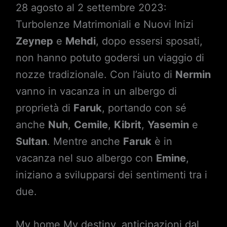
28 agosto al 2 settembre 2023:
Turbolenze Matrimoniali e Nuovi Inizi
Zeynep
e
Mehdi
, dopo essersi sposati,
non hanno potuto godersi un viaggio di
nozze tradizionale. Con l’aiuto di
Nermin
vanno in vacanza in un albergo di
proprietà di
Faruk
, portando con sé
anche
Nuh
,
Cemile
,
Kibrit
,
Yasemin
e
Sultan
. Mentre anche
Faruk
è in
vacanza nel suo albergo con
Emine
,
iniziano a svilupparsi dei sentimenti tra i
due.
My home My destiny, anticipazioni dal