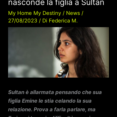
nasconde la figlia a Sultan
My Home My Destiny
/
News
/
27/08/2023
/ Di
Federica M.
Sultan è allarmata pensando che sua
figlia Emine le stia celando la sua
relazione. Prova a farla parlare, ma