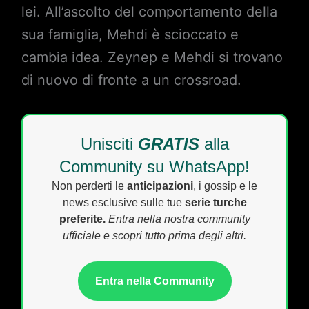
lei. All’ascolto del comportamento della
sua famiglia, Mehdi è scioccato e
cambia idea. Zeynep e Mehdi si trovano
di nuovo di fronte a un crossroad.
Unisciti
GRATIS
alla
Community su WhatsApp!
Non perderti le
anticipazioni
, i gossip e le
news esclusive sulle tue
serie turche
preferite.
Entra nella nostra community
ufficiale e scopri tutto prima degli altri.
Entra nella Community