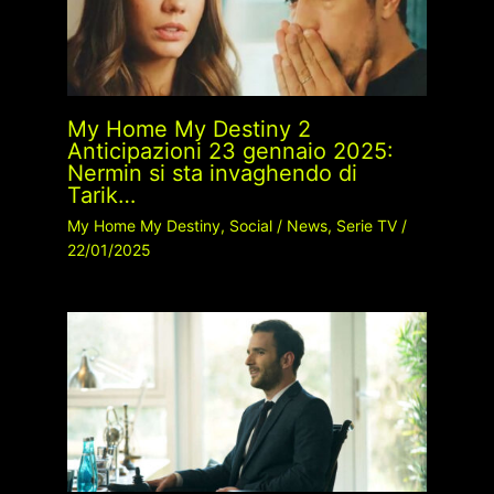
My Home My Destiny 2
Anticipazioni 23 gennaio 2025:
Nermin si sta invaghendo di
Tarik…
My Home My Destiny
,
Social
/
News
,
Serie TV
/
22/01/2025