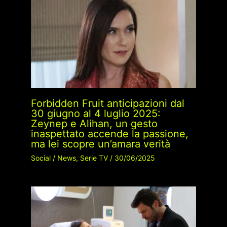
Forbidden Fruit anticipazioni dal
30 giugno al 4 luglio 2025:
Zeynep e Alihan, un gesto
inaspettato accende la passione,
ma lei scopre un’amara verità
Social
/
News
,
Serie TV
/
30/06/2025