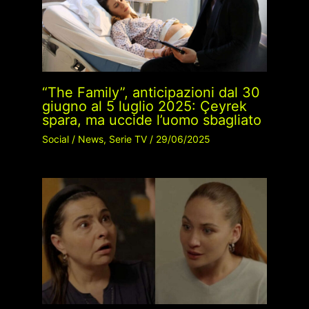
“The Family”, anticipazioni dal 30
giugno al 5 luglio 2025: Çeyrek
spara, ma uccide l’uomo sbagliato
Social
/
News
,
Serie TV
/
29/06/2025