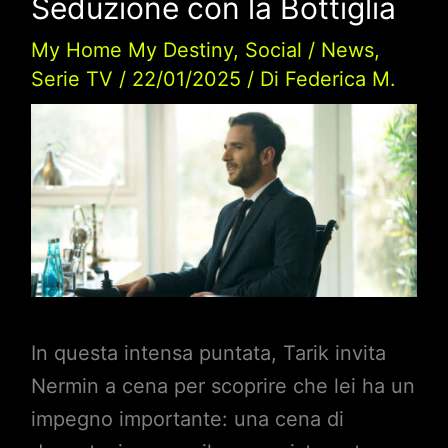
Seduzione con la Bottiglia
My Home My Destiny
,
Social
/
News
,
Serie TV
/
22/01/2025
/ Di
Federica M.
In questa intensa puntata, Tarik invita
Nermin a cena per scoprire che lei ha un
impegno importante: una cena di