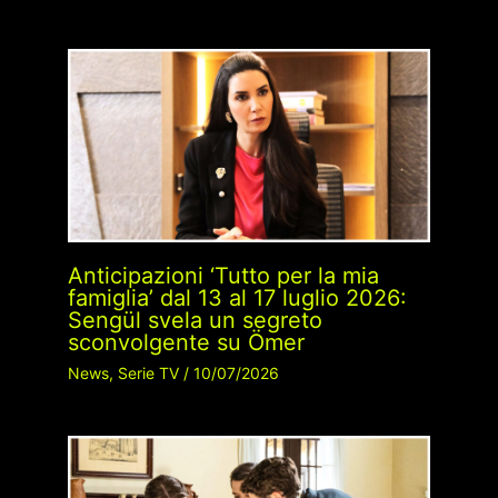
Anticipazioni ‘Tutto per la mia
famiglia’ dal 13 al 17 luglio 2026:
Sengül svela un segreto
sconvolgente su Ömer
News
,
Serie TV
/
10/07/2026