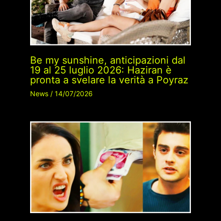
Be my sunshine, anticipazioni dal
19 al 25 luglio 2026: Haziran è
pronta a svelare la verità a Poyraz
News
/
14/07/2026