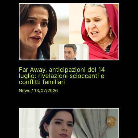
Far Away, anticipazioni del 14
luglio: rivelazioni scioccanti e
conflitti familiari
News
/
13/07/2026