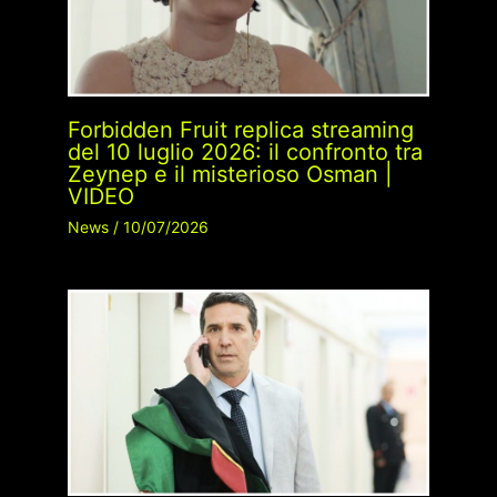
Forbidden Fruit replica streaming
del 10 luglio 2026: il confronto tra
Zeynep e il misterioso Osman |
VIDEO
News
/
10/07/2026