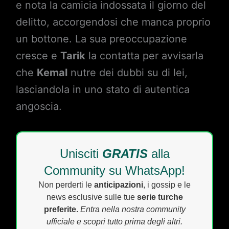
e nota la camicia indossata il giorno del
delitto, accorgendosi che manca proprio
un bottone. La sua preoccupazione
cresce e
Tarik
la contatta per avvisarla
che
Kemal
nutre dei dubbi su di lei,
lasciandola in uno stato di autentica
angoscia.
Unisciti
GRATIS
alla
Community su WhatsApp!
Non perderti le
anticipazioni
, i gossip e le
news esclusive sulle tue
serie turche
preferite.
Entra nella nostra community
ufficiale e scopri tutto prima degli altri.