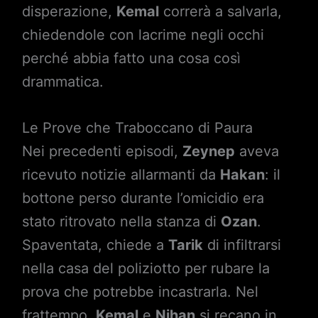
disperazione,
Kemal
correrà a salvarla,
chiedendole con lacrime negli occhi
perché abbia fatto una cosa così
drammatica.
Le Prove che Traboccano di Paura
Nei precedenti episodi,
Zeynep
aveva
ricevuto notizie allarmanti da
Hakan
: il
bottone perso durante l’omicidio era
stato ritrovato nella stanza di
Ozan
.
Spaventata, chiede a
Tarik
di infiltrarsi
nella casa del poliziotto per rubare la
prova che potrebbe incastrarla. Nel
frattempo,
Kemal
e
Nihan
si recano in