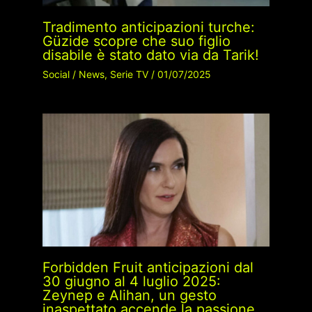
Tradimento anticipazioni turche:
Güzide scopre che suo figlio
disabile è stato dato via da Tarik!
Social
/
News
,
Serie TV
/
01/07/2025
Forbidden Fruit anticipazioni dal
30 giugno al 4 luglio 2025:
Zeynep e Alihan, un gesto
inaspettato accende la passione,