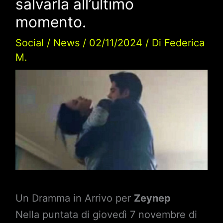
salvarla all’ultimo
momento.
Social
/
News
/
02/11/2024
/ Di
Federica
M.
Un Dramma in Arrivo per
Zeynep
Nella puntata di giovedì 7 novembre di