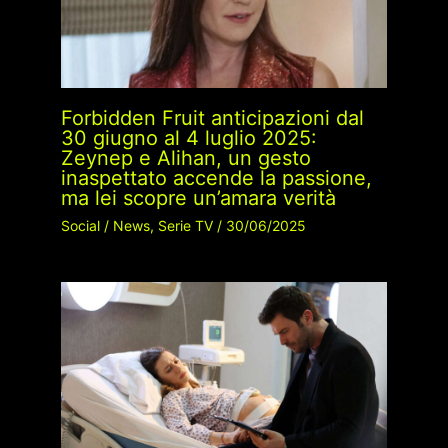
Forbidden Fruit anticipazioni dal
30 giugno al 4 luglio 2025:
Zeynep e Alihan, un gesto
inaspettato accende la passione,
ma lei scopre un’amara verità
Social
/
News
,
Serie TV
/
30/06/2025