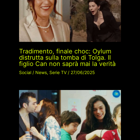
Tradimento, finale choc: Oylum
distrutta sulla tomba di Tolga. Il
figlio Can non saprà mai la verità
Social
/
News
,
Serie TV
/
27/06/2025