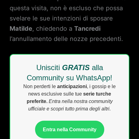
questa visita, non è escluso che possa
svelare le sue intenzioni di sposare
Matilde
, chiedendo a
Tancredi
l’annullamento delle nozze precedenti.
Unisciti
GRATIS
alla
Community su WhatsApp!
Non perderti le
anticipazioni
, i gossip e le
news esclusive sulle tue
serie turche
preferite.
Entra nella nostra community
ufficiale e scopri tutto prima degli altri.
Entra nella Community