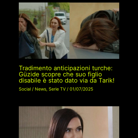
Tradimento anticipazioni turche:
Güzide scopre che suo figlio
disabile è stato dato via da Tarik!
Social
/
News
,
Serie TV
/
01/07/2025