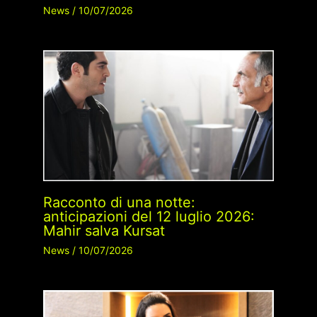
News
/
10/07/2026
Racconto di una notte:
anticipazioni del 12 luglio 2026:
Mahir salva Kursat
News
/
10/07/2026