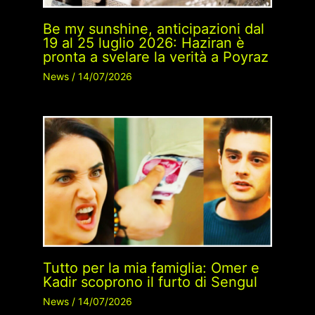
Be my sunshine, anticipazioni dal
19 al 25 luglio 2026: Haziran è
pronta a svelare la verità a Poyraz
News
/
14/07/2026
Tutto per la mia famiglia: Omer e
Kadir scoprono il furto di Sengul
News
/
14/07/2026