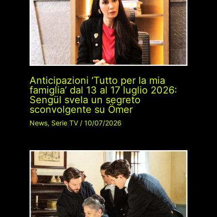
Anticipazioni ‘Tutto per la mia
famiglia’ dal 13 al 17 luglio 2026:
Sengül svela un segreto
sconvolgente su Ömer
News
,
Serie TV
/
10/07/2026