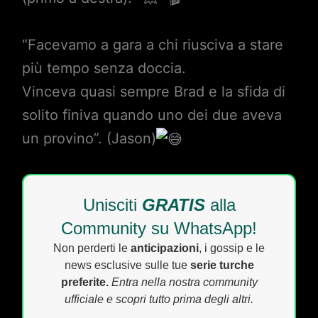
“Facevamo a gara a chi riusciva a stare
più tempo senza doccia.
Vinceva quasi sempre Brad e la sfida di
solito finiva quando uno dei due aveva
un provino”. (Jason)
Unisciti
GRATIS
alla
Community su WhatsApp!
Non perderti le
anticipazioni
, i gossip e le
news esclusive sulle tue
serie turche
preferite.
Entra nella nostra community
ufficiale e scopri tutto prima degli altri.