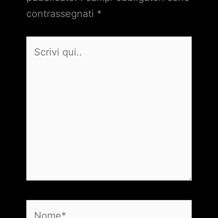
contrassegnati
*
Scrivi
qui..
Nome*