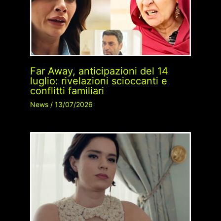
Far Away, anticipazioni del 14
luglio: rivelazioni scioccanti e
conflitti familiari
News
/
13/07/2026