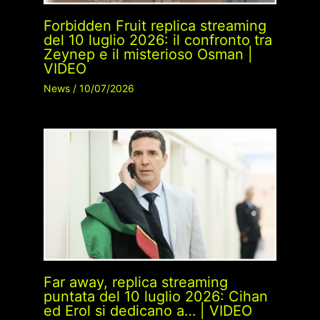
Forbidden Fruit replica streaming
del 10 luglio 2026: il confronto tra
Zeynep e il misterioso Osman |
VIDEO
News
/
10/07/2026
Far away, replica streaming
puntata del 10 luglio 2026: Cihan
ed Erol si dedicano a… | VIDEO