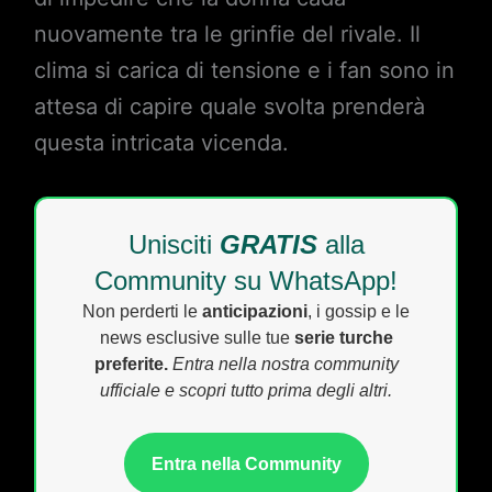
nuovamente tra le grinfie del rivale. Il
clima si carica di tensione e i fan sono in
attesa di capire quale svolta prenderà
questa intricata vicenda.
Unisciti
GRATIS
alla
Community su WhatsApp!
Non perderti le
anticipazioni
, i gossip e le
news esclusive sulle tue
serie turche
preferite.
Entra nella nostra community
ufficiale e scopri tutto prima degli altri.
Entra nella Community