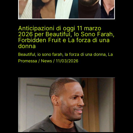
Anticipazioni di oggi 11 marzo
2026 per Beautiful, Io Sono Farah,
Forbidden Fruit e La forza di una
donna
Beautiful
,
io sono farah
,
la forza di una donna
,
La
Promessa
/
News
/
11/03/2026