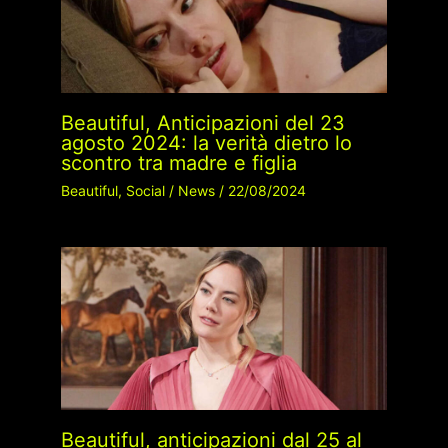
Beautiful, Anticipazioni del 23
agosto 2024: la verità dietro lo
scontro tra madre e figlia
Beautiful
,
Social
/
News
/
22/08/2024
Beautiful, anticipazioni dal 25 al