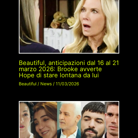
Beautiful, anticipazioni dal 16 al 21
marzo 2026: Brooke avverte
Hope di stare lontana da lui
Beautiful
/
News
/
11/03/2026