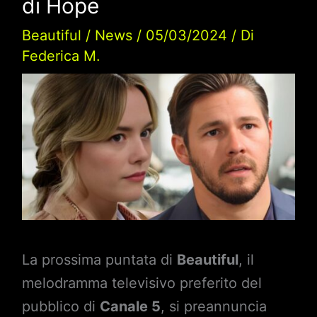
di Hope
Beautiful
/
News
/
05/03/2024
/ Di
Federica M.
La prossima puntata di
Beautiful
, il
melodramma televisivo preferito del
pubblico di
Canale 5
, si preannuncia