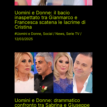
Uomini e Donne: il bacio
inaspettato tra Gianmarco e
Francesca scatena le lacrime di
Cristina
#Uomini e Donne
,
Social
/
News
,
Serie TV
/
12/03/2025
Uomini e Donne: drammatico
confronto tra Sabrina e Giuseppe