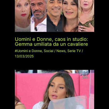
Uomini e Donne, caos in studio:
Gemma umiliata da un cavaliere
#Uomini e Donne
,
Social
/
News
,
Serie TV
/
13/03/2025