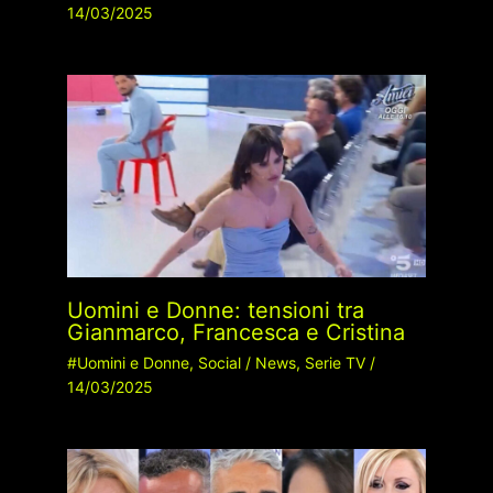
14/03/2025
Uomini e Donne: tensioni tra
Gianmarco, Francesca e Cristina
#Uomini e Donne
,
Social
/
News
,
Serie TV
/
14/03/2025