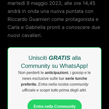
martedì 9 maggio 2023, alle ore 14,45
andrà in onda una nuova puntata con
Riccardo Guarnieri come protagonista e
Carla e Gabriella pronti a conoscere due
nuovi cavalieri.
Unisciti
GRATIS
alla
Community su WhatsApp!
Non perderti le
anticipazioni
, i gossip e le
news esclusive sulle tue
serie turche
preferite.
Entra nella nostra community
ufficiale e scopri tutto prima degli altri.
Entra nella Community