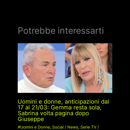
Potrebbe interessarti
Uomini e donne, anticipazioni dal
17 al 21/03: Gemma resta sola,
Sabrina volta pagina dopo
Giuseppe
#Uomini e Donne
,
Social
/
News
,
Serie TV
/