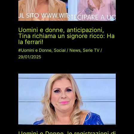
Uomini e donne, anticipazioni,
Tina richiama un signore ricco: Ha
la ferrari!
#Uomini e Donne
,
Social
/
News
,
Serie TV
/
29/01/2025
Uomini e Donne, le registrazioni di