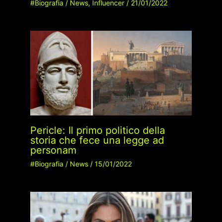
#Biografia
/
News
,
Influencer
/
21/01/2022
Pericle: Il primo politico della
storia che fece una legge ad
personam
#Biografia
/
News
/
15/01/2022