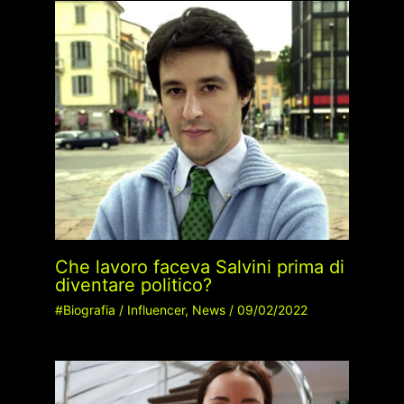
Che lavoro faceva Salvini prima di
diventare politico?
#Biografia
/
Influencer
,
News
/
09/02/2022