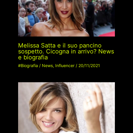
Melissa Satta e il suo pancino
sospetto. Cicogna in arrivo? News
e biografia
#Biografia
/
News
,
Influencer
/
20/11/2021