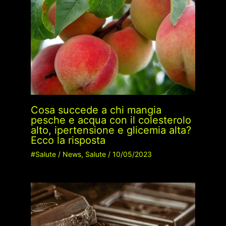
Cosa succede a chi mangia
pesche e acqua con il colesterolo
alto, ipertensione e glicemia alta?
Ecco la risposta
#Salute
/
News
,
Salute
/
10/05/2023