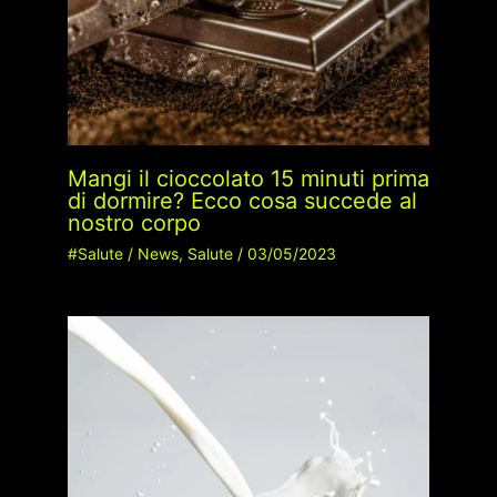
Mangi il cioccolato 15 minuti prima
di dormire? Ecco cosa succede al
nostro corpo
#Salute
/
News
,
Salute
/
03/05/2023