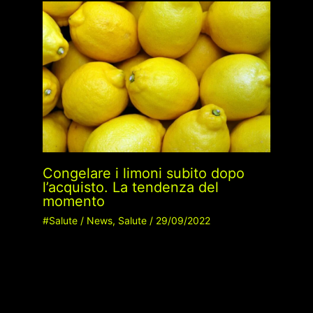
Congelare i limoni subito dopo
l’acquisto. La tendenza del
momento
#Salute
/
News
,
Salute
/
29/09/2022