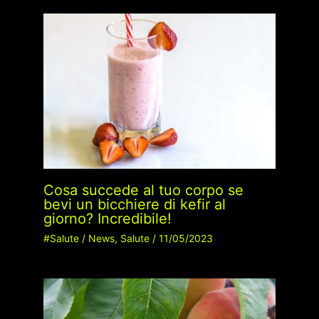
Cosa succede al tuo corpo se
bevi un bicchiere di kefir al
giorno? Incredibile!
#Salute
/
News
,
Salute
/
11/05/2023