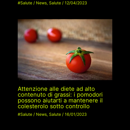
#Salute
/
News
,
Salute
/
12/04/2023
Attenzione alle diete ad alto
contenuto di grassi: i pomodori
possono aiutarti a mantenere il
colesterolo sotto controllo
#Salute
/
News
,
Salute
/
16/01/2023