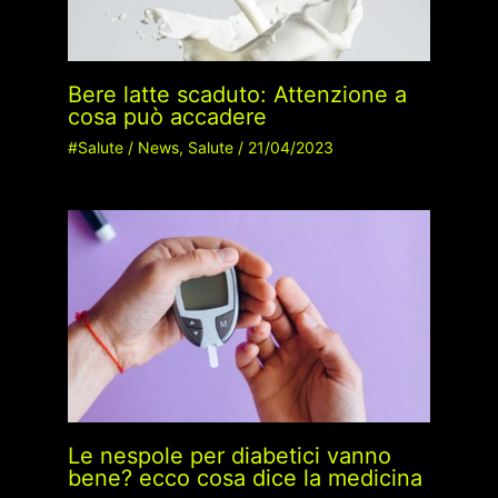
Bere latte scaduto: Attenzione a
cosa può accadere
#Salute
/
News
,
Salute
/
21/04/2023
Le nespole per diabetici vanno
bene? ecco cosa dice la medicina