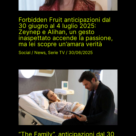
Forbidden Fruit anticipazioni dal
30 giugno al 4 luglio 2025:
Zeynep e Alihan, un gesto
inaspettato accende la passione,
ma lei scopre un’amara verità
Social
/
News
,
Serie TV
/
30/06/2025
“The Family”, anticipazioni dal 30