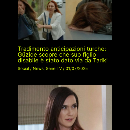
Tradimento anticipazioni turche:
Güzide scopre che suo figlio
disabile è stato dato via da Tarik!
Social
/
News
,
Serie TV
/
01/07/2025