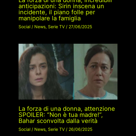
La forza di una donna, incredibili
anticipazioni: Sirin inscena un
incidente, il piano folle per
manipolare la famiglia
Social
/
News
,
Serie TV
/
27/06/2025
La forza di una donna, attenzione
SPOILER: “Non è tua madre!”,
Bahar sconvolta dalla verità
Social
/
News
,
Serie TV
/
26/06/2025