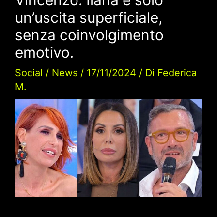
un’uscita superficiale,
senza coinvolgimento
emotivo.
Social
/
News
/
17/11/2024
/ Di
Federica
M.