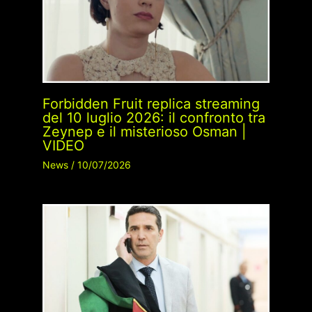
Forbidden Fruit replica streaming
del 10 luglio 2026: il confronto tra
Zeynep e il misterioso Osman |
VIDEO
News
/
10/07/2026