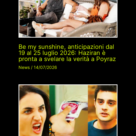
Be my sunshine, anticipazioni dal
19 al 25 luglio 2026: Haziran è
pronta a svelare la verità a Poyraz
News
/
14/07/2026