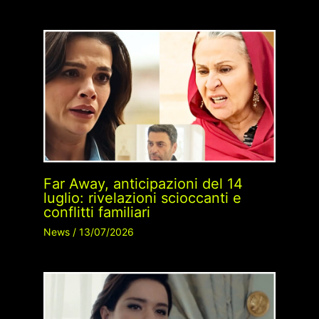
Far Away, anticipazioni del 14
luglio: rivelazioni scioccanti e
conflitti familiari
News
/
13/07/2026