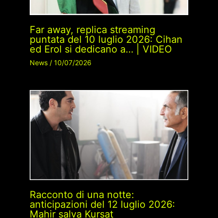
Far away, replica streaming
puntata del 10 luglio 2026: Cihan
ed Erol si dedicano a… | VIDEO
News
/
10/07/2026
Racconto di una notte:
anticipazioni del 12 luglio 2026:
Mahir salva Kursat