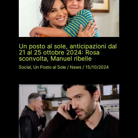
Un posto al sole, anticipazioni dal
21 al 25 ottobre 2024: Rosa
sconvolta, Manuel ribelle
Social
,
Un Posto al Sole
/
News
/
15/10/2024