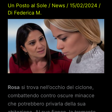
Un Posto al Sole
/
News
/
15/02/2024
/
Di
Federica M.
Rosa
si trova nell’occhio del ciclone,
combattendo contro oscure minacce
che potrebbero privarla della sua
abitazione. Al suo fianco, la tremante