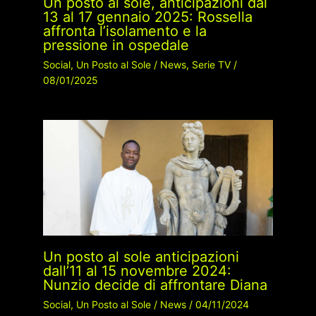
Un posto al sole, anticipazioni dal
13 al 17 gennaio 2025: Rossella
affronta l’isolamento e la
pressione in ospedale
Social
,
Un Posto al Sole
/
News
,
Serie TV
/
08/01/2025
Un posto al sole anticipazioni
dall’11 al 15 novembre 2024:
Nunzio decide di affrontare Diana
Social
,
Un Posto al Sole
/
News
/
04/11/2024