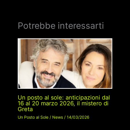
Potrebbe interessarti
Un posto al sole: anticipazioni dal
16 al 20 marzo 2026, il mistero di
Greta
Un Posto al Sole
/
News
/
14/03/2026