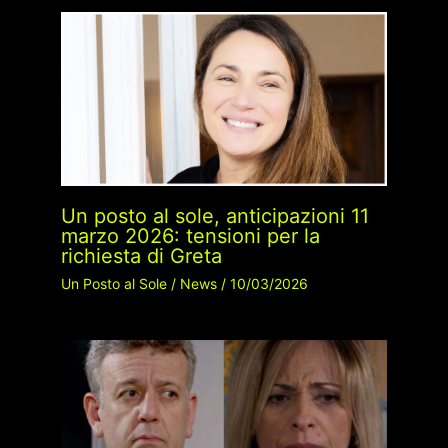
Un posto al sole, anticipazioni 11
marzo 2026: tensioni per la
richiesta di Greta
Un Posto al Sole
/
News
/
10/03/2026