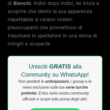
di
Bianchi
. Indizi dopo indizi, lei inizia a
scoprire che dietro la sua apparenza
rispettabile si celano misteri
preoccupanti che promettono di
trascinare lo spettatore in una storia di
intrighi e scoperte.
Unisciti
GRATIS
alla
Community su WhatsApp!
Non perderti le
anticipazioni
, i gossip e le
news esclusive sulle tue
serie turche
preferite.
Entra nella nostra community
ufficiale e scopri tutto prima degli altri.