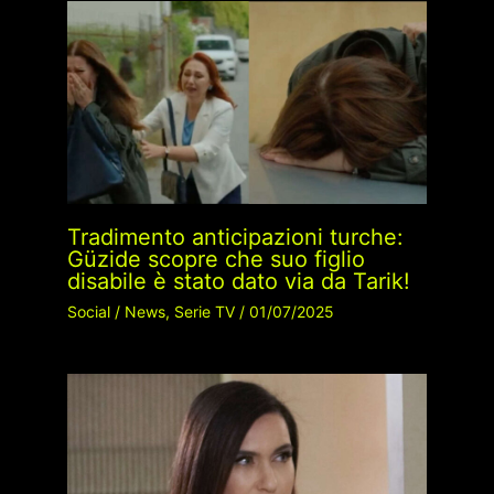
Tradimento anticipazioni turche:
Güzide scopre che suo figlio
disabile è stato dato via da Tarik!
Social
/
News
,
Serie TV
/
01/07/2025