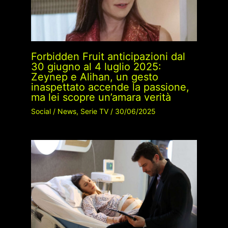
Forbidden Fruit anticipazioni dal
30 giugno al 4 luglio 2025:
Zeynep e Alihan, un gesto
inaspettato accende la passione,
ma lei scopre un’amara verità
Social
/
News
,
Serie TV
/
30/06/2025