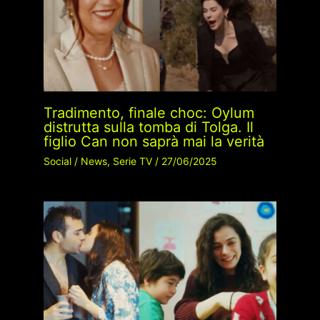
Tradimento, finale choc: Oylum
distrutta sulla tomba di Tolga. Il
figlio Can non saprà mai la verità
Social
/
News
,
Serie TV
/
27/06/2025