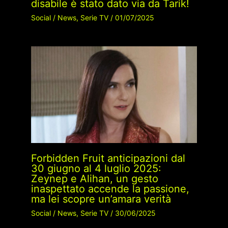
disabile è stato dato via da Tarik!
Social
/
News
,
Serie TV
/
01/07/2025
Forbidden Fruit anticipazioni dal
30 giugno al 4 luglio 2025:
Zeynep e Alihan, un gesto
inaspettato accende la passione,
ma lei scopre un’amara verità
Social
/
News
,
Serie TV
/
30/06/2025