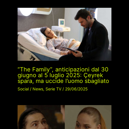
“The Family”, anticipazioni dal 30
giugno al 5 luglio 2025: Çeyrek
spara, ma uccide l’uomo sbagliato
Social
/
News
,
Serie TV
/
29/06/2025