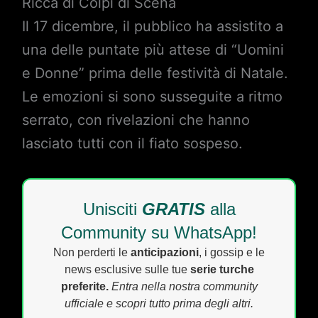
Ricca di Colpi di Scena
Il 17 dicembre, il pubblico ha assistito a
una delle puntate più attese di “Uomini
e Donne” prima delle festività di Natale.
Le emozioni si sono susseguite a ritmo
serrato, con rivelazioni che hanno
lasciato tutti con il fiato sospeso.
Unisciti
GRATIS
alla
Community su WhatsApp!
Non perderti le
anticipazioni
, i gossip e le
news esclusive sulle tue
serie turche
preferite.
Entra nella nostra community
ufficiale e scopri tutto prima degli altri.