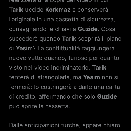
realizzerà una copia del video in cui
Tarik
uccide
Korkmaz
e conserverà
l’originale in una cassetta di sicurezza,
consegnando le chiavi a
Guzide
. Cosa
succederà quando
Tarik
scoprirà il piano
di
Yesim
? La conflittualità raggiungerà
nuove vette quando, furioso per quanto
visto nel video incriminatorio,
Tarik
tenterà di strangolarla, ma
Yesim
non si
fermerà: lo costringerà a darle una carta
di credito, affermando che solo
Guzide
può aprire la cassetta.
Dalle anticipazioni turche, appare chiaro