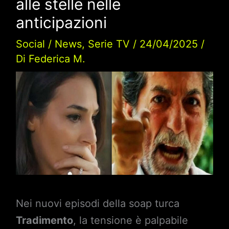
alle stelle nelle
anticipazioni
Social
/
News
,
Serie TV
/
24/04/2025
/
Di
Federica M.
Nei nuovi episodi della soap turca
Tradimento
, la tensione è palpabile