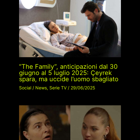
“The Family”, anticipazioni dal 30
giugno al 5 luglio 2025: Çeyrek
spara, ma uccide l’uomo sbagliato
Social
/
News
,
Serie TV
/
29/06/2025