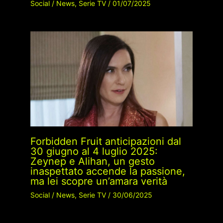
Social
/
News
,
Serie TV
/
01/07/2025
Forbidden Fruit anticipazioni dal
30 giugno al 4 luglio 2025:
Zeynep e Alihan, un gesto
inaspettato accende la passione,
ma lei scopre un’amara verità
Social
/
News
,
Serie TV
/
30/06/2025