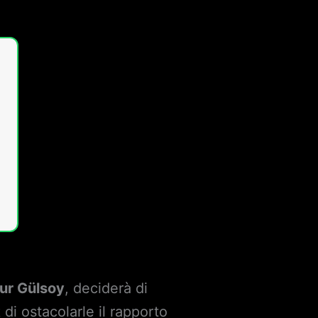
nur Gülsoy
, deciderà di
k
di ostacolarle il rapporto