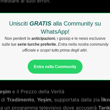
mediare ai suoi errori.
Unisciti
GRATIS
alla Community su
WhatsApp!
Non perderti le
anticipazioni
, i gossip e le news esclusive
sulle tue
serie turche preferite.
Entra nella nostra community
ufficiale e scopri tutto prima degli altri.
Entra nella Community
eşim
e il Prezzo della Verità
 di
Tradimento
,
Yeşim
, supportata dalla zia
İlk
o a un programma televisivo dove accuserà
Tarı