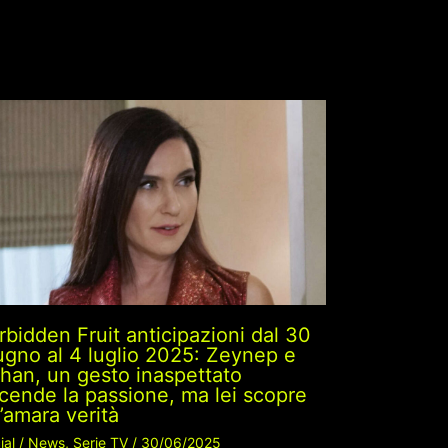
rbidden Fruit anticipazioni dal 30
ugno al 4 luglio 2025: Zeynep e
ihan, un gesto inaspettato
cende la passione, ma lei scopre
’amara verità
ial
/
News
,
Serie TV
/
30/06/2025