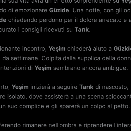
la sua vita avrà un effetto sorprendente su
Ye
rado di emozionare
Güzide
. Una notte, con gli occ
de
chiedendo perdono per il dolore arrecato e a
urato i consigli ricevuti su
Tarık
.
ionante incontro,
Yeşim
chiederà aiuto a
Güzid
 da settimane. Colpita dalla supplica della don
 intenzioni di
Yeşim
sembrano ancora ambigue.
onto,
Yeşim
inizierà a seguire
Tarık
di nascosto, 
are isolato, dove assisterà a una scena scioccan
un suo complice e gli sparerà un colpo al petto.
erendo rimanere nell’ombra e riprendere l’intera