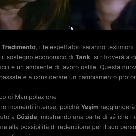
i
Tradimento
, i telespettatori saranno testimoni
 il sostegno economico di
Tarık
, si ritroverà a
ficili e un ambiente di lavoro ostile. Questa nuov
te passate e a considerare un cambiamento profo
ioco di Manipolazione
ono momenti intense, poiché
Yeşim
raggiungerà
iuto a
Güzide
, mostrando una parte di sé che n
cina alla possibilità di redenzione per il suo per