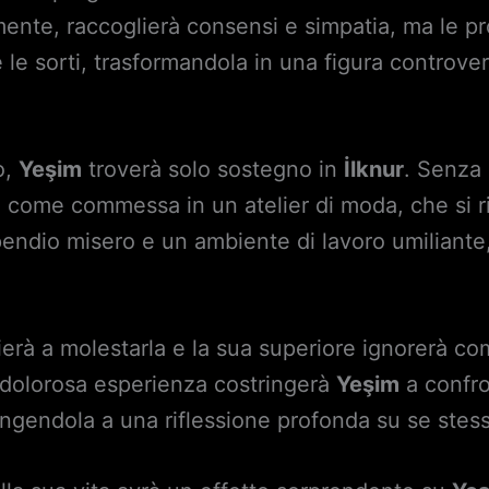
lmente, raccoglierà consensi e simpatia, ma le p
e sorti, trasformandola in una figura controver
o,
Yeşim
troverà solo sostegno in
İlknur
. Senza 
o come commessa in un atelier di moda, che si r
endio misero e un ambiente di lavoro umiliante,
zierà a molestarla e la sua superiore ignorerà c
a dolorosa esperienza costringerà
Yeşim
a confro
ingendola a una riflessione profonda su se stes