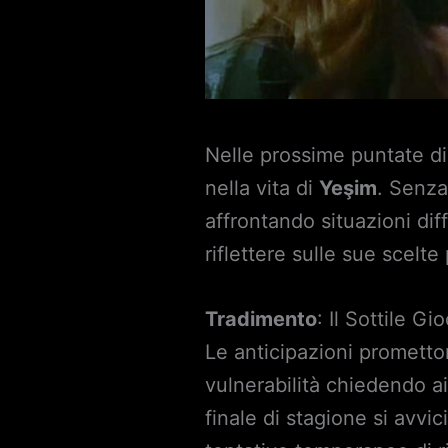
Nelle prossime puntate d
nella vita di
Yeşim
. Senza
affrontando situazioni dif
riflettere sulle sue scel
Tradimento
: Il Sottile G
Le anticipazioni promett
vulnerabilità chiedendo a
finale di stagione si avvi