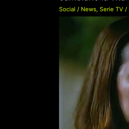
Social
/
News
,
Serie TV
/