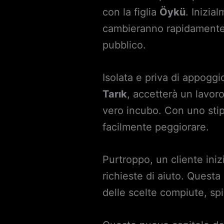
con la figlia
Öykü
. Inizia
cambieranno rapidamente l
pubblico.
Isolata e priva di appoggi
Tarık
, accetterà un lavor
vero incubo. Con uno stip
facilmente peggiorare.
Purtroppo, un cliente ini
richieste di aiuto. Quest
delle scelte compiute, sp