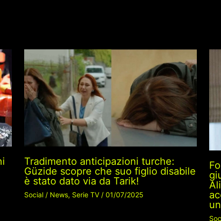
ni
Tradimento anticipazioni turche:
Fo
Güzide scopre che suo figlio disabile
gi
è stato dato via da Tarik!
Al
ac
Social
/
News
,
Serie TV
/
01/07/2025
un
Soc