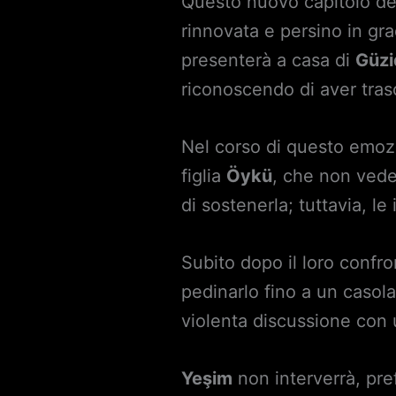
Questo nuovo capitolo del
rinnovata e persino in g
presenterà a casa di
Güzi
riconoscendo di aver trasc
Nel corso di questo emoz
figlia
Öykü
, che non vede
di sostenerla; tuttavia, le
Subito dopo il loro confr
pedinarlo fino a un casol
violenta discussione con 
Yeşim
non interverrà, pref