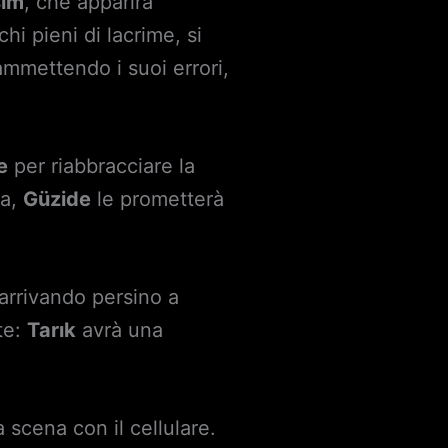
şim
, che apparirà
hi pieni di lacrime, si
mmettendo i suoi errori,
e
per riabbracciare la
na,
Güzide
le prometterà
arrivando persino a
te:
Tarık
avrà una
 scena con il cellulare.