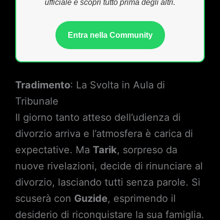
ufficiale e scopri tutto prima degli altri.
Entra nella Community
Tradimento
: La Svolta in Aula di
Tribunale
Il giorno tanto atteso dell’udienza di
divorzio arriva e l’atmosfera è carica di
expectative. Ma
Tarik
, sorpreso da
nuove rivelazioni, decide di rinunciare al
divorzio, lasciando tutti senza parole. Si
scuserà con
Guzide
, esprimendo il
desiderio di riconquistare la sua famiglia.