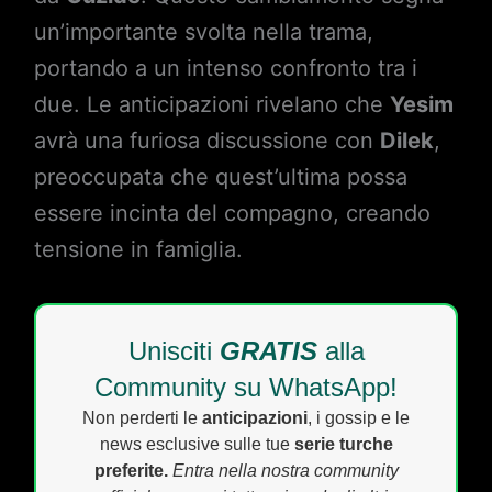
un’importante svolta nella trama,
portando a un intenso confronto tra i
due. Le anticipazioni rivelano che
Yesim
avrà una furiosa discussione con
Dilek
,
preoccupata che quest’ultima possa
essere incinta del compagno, creando
tensione in famiglia.
Unisciti
GRATIS
alla
Community su WhatsApp!
Non perderti le
anticipazioni
, i gossip e le
news esclusive sulle tue
serie turche
preferite.
Entra nella nostra community