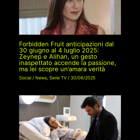
Forbidden Fruit anticipazioni dal
30 giugno al 4 luglio 2025:
Zeynep e Alihan, un gesto
inaspettato accende la passione,
ma lei scopre un’amara verità
Social
/
News
,
Serie TV
/
30/06/2025