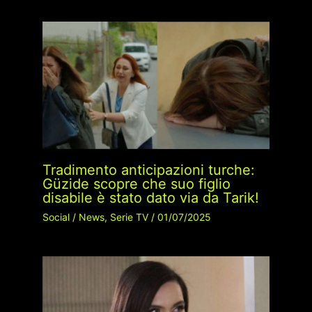
Tradimento anticipazioni turche:
Güzide scopre che suo figlio
disabile è stato dato via da Tarik!
Social
/
News
,
Serie TV
/
01/07/2025