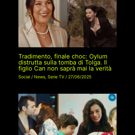
Tradimento, finale choc: Oylum
distrutta sulla tomba di Tolga. Il
figlio Can non saprà mai la verità
Social
/
News
,
Serie TV
/
27/06/2025