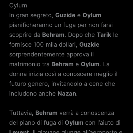
Oylum
In gran segreto,
Guzide
e
Oylum
pianificheranno un fuga per non farsi
scoprire da
Behram
. Dopo che
Tarik
le
fornisce 100 mila dollari,
Guzide
sorprendentemente approva il
matrimonio tra
Behram
e
Oylum
. La
donna inizia così a conoscere meglio il
futuro genero, invitandolo a cene che
includono anche
Nazan
.
Tuttavia,
Behram
verrà a conoscenza
del piano di fuga di
Oylum
con l’aiuto di
Levent
. Il giovane giunge all’aeroporto e