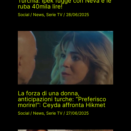
Turchia: Ipek fugge con Neva e le
ruba 40mila lire!
Social
/
News
,
Serie TV
/
28/06/2025
La forza di una donna,
anticipazioni turche: “Preferisco
morire!”: Ceyda affronta Hikmet
Social
/
News
,
Serie TV
/
27/06/2025