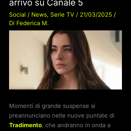
arrivo su Canale 5
Social
/
News
,
Serie TV
/
21/03/2025
/
Di
Federica M.
Momenti di grande suspense si
preannunciano nelle nuove puntate di
Tradimento
, che andranno in onda a