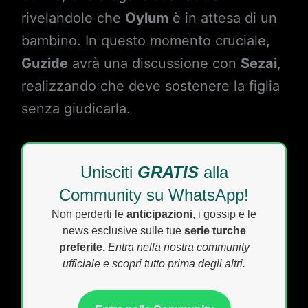
rivelandole che
Oylum
è in attesa di un
bambino. In questo momento cruciale,
Guzide
avrà una discussione con
Sezai
,
realizzando che deve sostenere la figlia
senza giudicarla.
Unisciti
GRATIS
alla
Community su WhatsApp!
Non perderti le
anticipazioni
, i gossip e le
news esclusive sulle tue
serie turche
preferite.
Entra nella nostra community
ufficiale e scopri tutto prima degli altri.