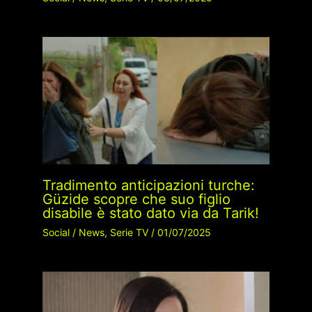
Tradimento anticipazioni turche:
Güzide scopre che suo figlio
disabile è stato dato via da Tarik!
Social
/
News
,
Serie TV
/
01/07/2025