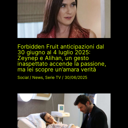
Forbidden Fruit anticipazioni dal
30 giugno al 4 luglio 2025:
Zeynep e Alihan, un gesto
inaspettato accende la passione,
ma lei scopre un’amara verità
Social
/
News
,
Serie TV
/
30/06/2025