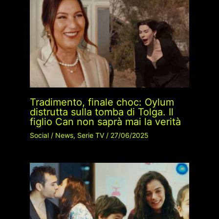
Tradimento, finale choc: Oylum
distrutta sulla tomba di Tolga. Il
figlio Can non saprà mai la verità
Social
/
News
,
Serie TV
/
27/06/2025