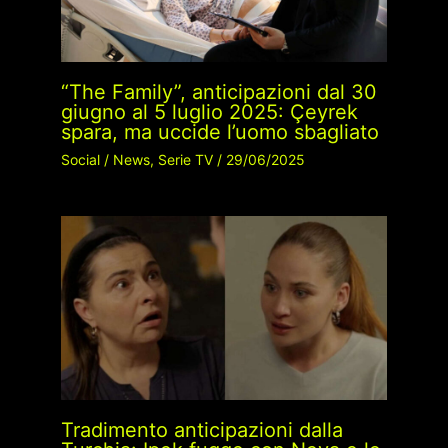
“The Family”, anticipazioni dal 30
giugno al 5 luglio 2025: Çeyrek
spara, ma uccide l’uomo sbagliato
Social
/
News
,
Serie TV
/
29/06/2025
Tradimento anticipazioni dalla