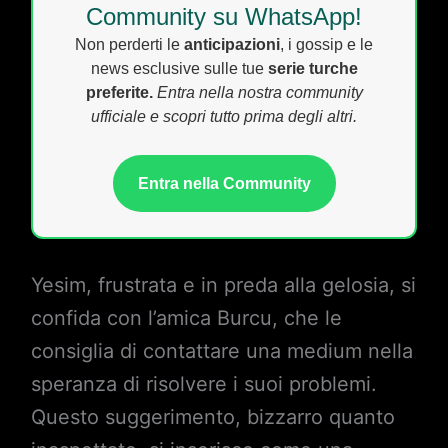
Community su WhatsApp!
Non perderti le
anticipazioni
, i gossip e le
news esclusive sulle tue
serie turche
preferite.
Entra nella nostra community
ufficiale e scopri tutto prima degli altri.
Entra nella Community
Yesim, frustrata e in preda alla gelosia, si
confida con l’amica Burcu, che le
consiglia di contattare una medium nella
speranza di risolvere i suoi problemi.
Questo suggerimento, bizzarro quanto