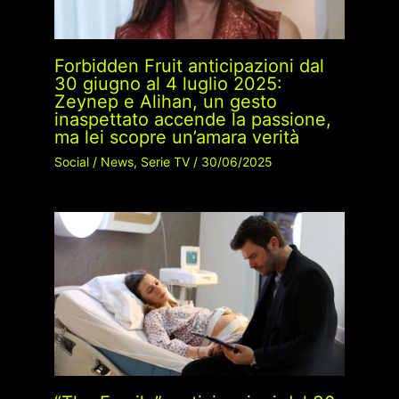
Forbidden Fruit anticipazioni dal
30 giugno al 4 luglio 2025:
Zeynep e Alihan, un gesto
inaspettato accende la passione,
ma lei scopre un’amara verità
Social
/
News
,
Serie TV
/
30/06/2025