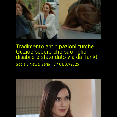
Tradimento anticipazioni turche:
Güzide scopre che suo figlio
disabile è stato dato via da Tarik!
Social
/
News
,
Serie TV
/
01/07/2025