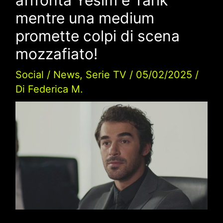
mentre una medium
promette colpi di scena
mozzafiato!
Social
/
News
,
Serie TV
/
05/02/2025
/
Di
Federica M.