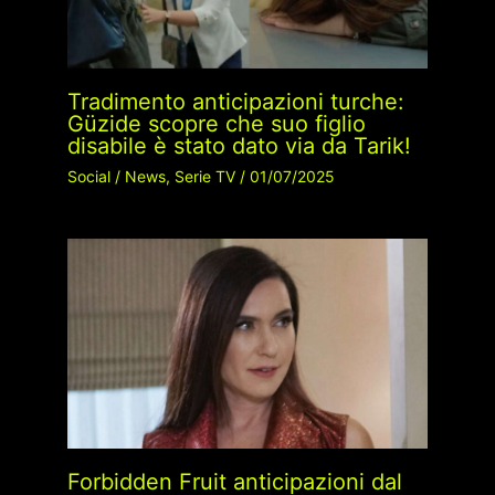
Tradimento anticipazioni turche:
Güzide scopre che suo figlio
disabile è stato dato via da Tarik!
Social
/
News
,
Serie TV
/
01/07/2025
Forbidden Fruit anticipazioni dal