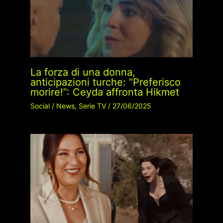
La forza di una donna,
anticipazioni turche: “Preferisco
morire!”: Ceyda affronta Hikmet
Social
/
News
,
Serie TV
/
27/06/2025