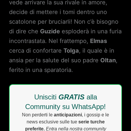
vede arrivare la sua rivale in amore,
decide di mettere i tomi dentro uno
scatolone per bruciarli! Non c’è bisogno
di dire che
Guzide
esploderà in una furia
incontrastata. Nel frattempo,
Elmas
cerca di confortare
Tolga
, il quale è in
ansia per la salute del suo padre
Oltan
,
ferito in una sparatoria.
Unisciti
GRATIS
alla
Community su WhatsApp!
Non perderti le
anticipazioni
, i gossip e le
news esclusive sulle tue
serie turche
preferite.
Entra nella nostra community