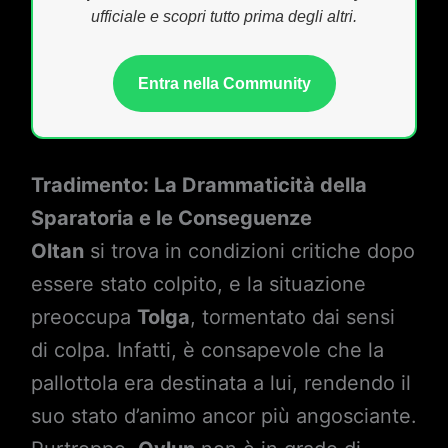
ufficiale e scopri tutto prima degli altri.
Entra nella Community
Tradimento: La Drammaticità della
Sparatoria e le Conseguenze
Oltan
si trova in condizioni critiche dopo
essere stato colpito, e la situazione
preoccupa
Tolga
, tormentato dai sensi
di colpa. Infatti, è consapevole che la
pallottola era destinata a lui, rendendo il
suo stato d’animo ancor più angosciante.