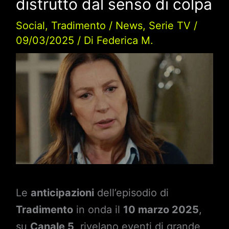
distrutto dal senso di colpa
Social
,
Tradimento
/
News
,
Serie TV
/
09/03/2025
/ Di
Federica M.
Le
anticipazioni
dell’episodio di
Tradimento
in onda il
10 marzo 2025
,
su
Canale 5
, rivelano eventi di grande