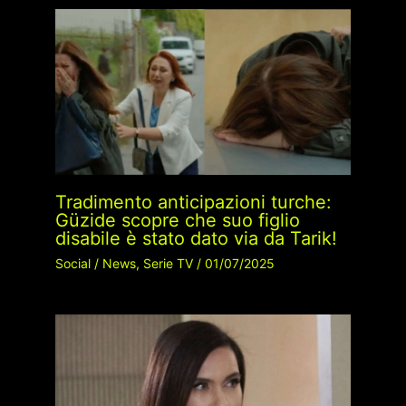
Tradimento anticipazioni turche:
Güzide scopre che suo figlio
disabile è stato dato via da Tarik!
Social
/
News
,
Serie TV
/
01/07/2025