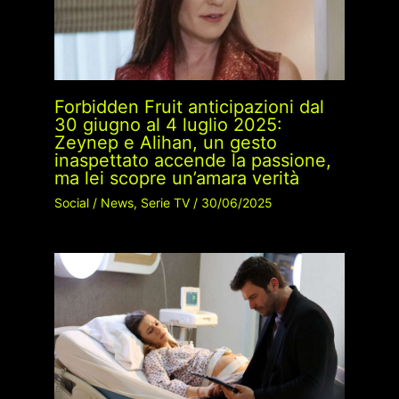
Forbidden Fruit anticipazioni dal
30 giugno al 4 luglio 2025:
Zeynep e Alihan, un gesto
inaspettato accende la passione,
ma lei scopre un’amara verità
Social
/
News
,
Serie TV
/
30/06/2025