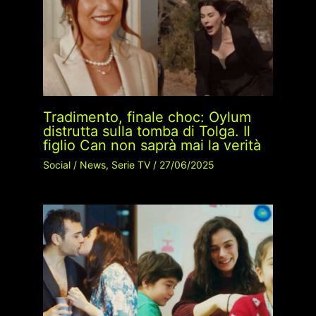
Tradimento, finale choc: Oylum
distrutta sulla tomba di Tolga. Il
figlio Can non saprà mai la verità
Social
/
News
,
Serie TV
/
27/06/2025