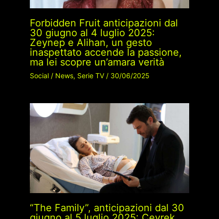
Forbidden Fruit anticipazioni dal
30 giugno al 4 luglio 2025:
Zeynep e Alihan, un gesto
inaspettato accende la passione,
ma lei scopre un’amara verità
Social
/
News
,
Serie TV
/
30/06/2025
“The Family”, anticipazioni dal 30
giugno al 5 luglio 2025: Çeyrek