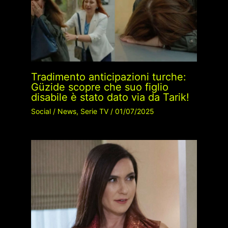
Tradimento anticipazioni turche:
Güzide scopre che suo figlio
disabile è stato dato via da Tarik!
Social
/
News
,
Serie TV
/
01/07/2025