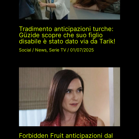
Tradimento anticipazioni turche:
Güzide scopre che suo figlio
disabile è stato dato via da Tarik!
Social
/
News
,
Serie TV
/
01/07/2025
Forbidden Fruit anticipazioni dal