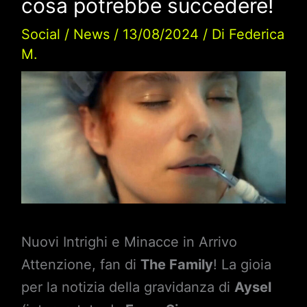
cosa potrebbe succedere!
Social
/
News
/
13/08/2024
/ Di
Federica
M.
Nuovi Intrighi e Minacce in Arrivo
Attenzione, fan di
The Family
! La gioia
per la notizia della gravidanza di
Aysel