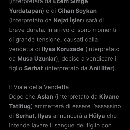
(interpretata da
Ecem Simge
Yurdatapan
) e di
Cihan Soykan
(interpretato da
Nejat İşler
) sarà di
breve durata. In arrivo ci sono momenti
di grande tensione, causati dalla
vendetta di
Ilyas Koruzade
(interpretato
da
Musa Uzunlar
), deciso a vendicare il
figlio
Serhat
(interpretato da
Anil Ilter
).
Il Viale della Vendetta
Dopo che
Aslan
(interpretato da
Kivanc
Tatlitug
) ammetterà di essere l’assassino
di
Serhat
,
Ilyas
annuncerà a
Hülya
che
intende lavare il sangue del figlio con