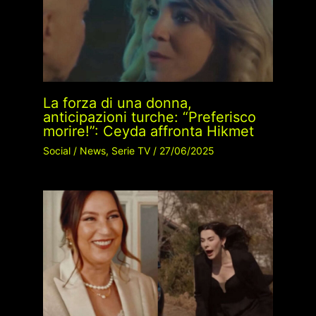
La forza di una donna,
anticipazioni turche: “Preferisco
morire!”: Ceyda affronta Hikmet
Social
/
News
,
Serie TV
/
27/06/2025