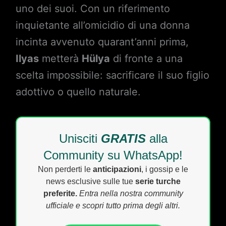
uno dei suoi. Con un riferimento
inquietante all’omicidio di una donna
incinta avvenuto quarant’anni prima,
Ilyas
metterà
Hülya
di fronte a una
scelta impossibile: sacrificare il suo figlio
adottivo o quello naturale.
Unisciti
GRATIS
alla
Community su WhatsApp!
Non perderti le
anticipazioni
, i gossip e le
news esclusive sulle tue
serie turche
preferite.
Entra nella nostra community
ufficiale e scopri tutto prima degli altri.