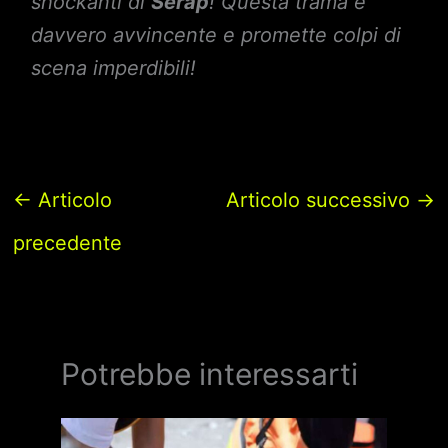
shockanti di
Serap
! Questa trama è
davvero avvincente e promette colpi di
scena imperdibili!
←
Articolo
Articolo successivo
→
precedente
Potrebbe interessarti