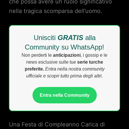
che possa avere un ruolo significativo
nella tragica scomparsa dell’uomo.
Unisciti
GRATIS
alla
Community su WhatsApp!
Non perderti le
anticipazioni
, i gossip e le
news esclusive sulle tue
serie turche
preferite.
Entra nella nostra community
ufficiale e scopri tutto prima degli altri.
Entra nella Community
Una Festa di Compleanno Carica di