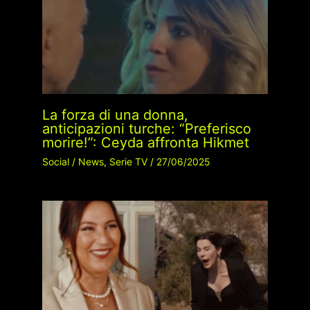
La forza di una donna,
anticipazioni turche: “Preferisco
morire!”: Ceyda affronta Hikmet
Social
/
News
,
Serie TV
/
27/06/2025