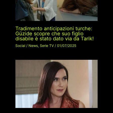
Tradimento anticipazioni turche:
Güzide scopre che suo figlio
disabile è stato dato via da Tarik!
Social
/
News
,
Serie TV
/
01/07/2025