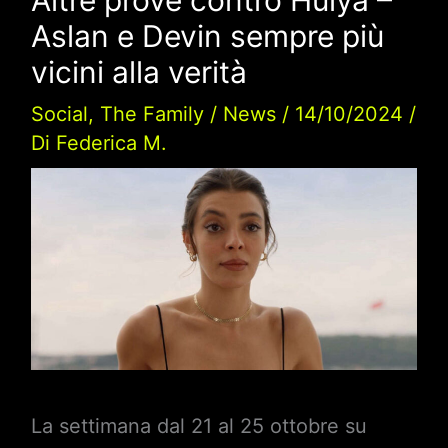
Aslan e Devin sempre più
vicini alla verità
Social
,
The Family
/
News
/
14/10/2024
/
Di
Federica M.
La settimana dal 21 al 25 ottobre su