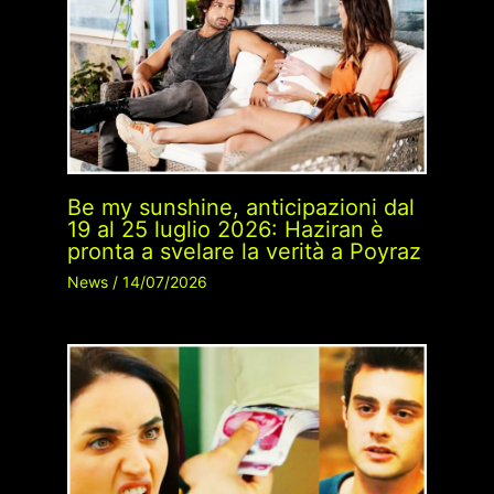
Be my sunshine, anticipazioni dal
19 al 25 luglio 2026: Haziran è
pronta a svelare la verità a Poyraz
News
/
14/07/2026