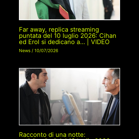
Far away, replica streaming
puntata del 10 luglio 2026: Cihan
ed Erol si dedicano a… | VIDEO
News
/
10/07/2026
Racconto di una notte: