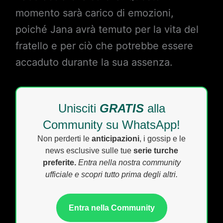
momento sarà carico di emozioni,
poiché Jana avrà temuto per la vita del
fratello e per ciò che potrebbe essere
accaduto durante la sua assenza.
Unisciti
GRATIS
alla
Community su WhatsApp!
Non perderti le
anticipazioni
, i gossip e le
news esclusive sulle tue
serie turche
preferite.
Entra nella nostra community
ufficiale e scopri tutto prima degli altri.
Entra nella Community