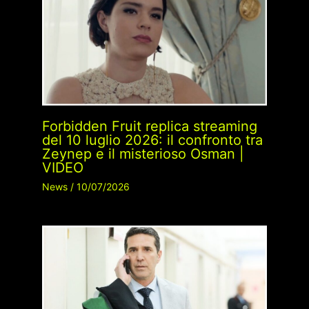
Forbidden Fruit replica streaming
del 10 luglio 2026: il confronto tra
Zeynep e il misterioso Osman |
VIDEO
News
/
10/07/2026